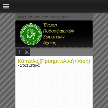
Δεν υπάρχουν αναμετρήσεις
Κύπελλο (Προημιτελική Φάση)
- Στατιστικά