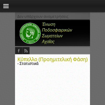
Δεν υπάρχουν αναμετρήσεις
Κύπελλο (Προημιτελική Φάση)
- Στατιστικά