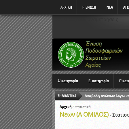
ΑΡΧΙΚΗ
Η ΕΝΩΣΗ
ΝΕΑ
ΑΓΩ
Δεν υπάρχουν αναμετρήσεις
Α' κατηγορία
Β' κατηγορία
Γ' κα
ΣΗΜΑΝΤΙΚΑ
Αναβολή αγώνων λόγω κ
Ώρες έναρξης αγώνων Π
Αρχική
/
Στατιστικά
Νεων (Α ΟΜΙΛΟΣ)
Αποτελέσματα επαναληπτ
- Στατιστ
Κλήρωση Β’ Φάσης Κυπέλ