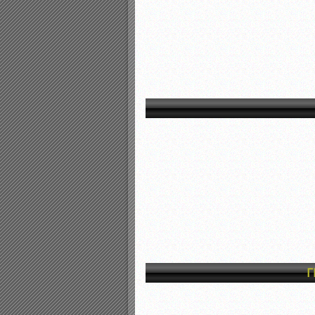
Αποτελέσματα γραπτών ε
Καταρτισμός ομάδων ανα
Κληρώσεις Πρωταθλημάτω
Γ