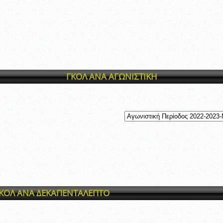
ξετάσεων Σεμιναρίου προεπιλογής Διαιτητών και Παρατηρητών ΕΠΣΑ αγω
 όμιλο
ν και Κυπέλλου 2015-2016
ΓΚΟΛ ΑΝΑ ΑΓΩΝΙΣΤΙΚΗ
ΚΟΛ ΑΝΑ ΔΕΚΑΠΕΝΤΑΛΕΠΤΟ