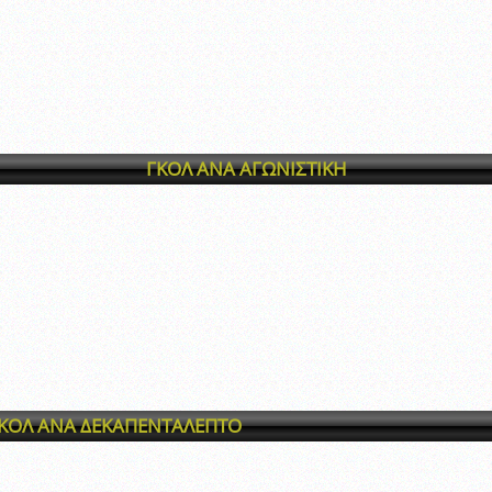
ξετάσεων Σεμιναρίου προεπιλογής Διαιτητών και Παρατηρητών ΕΠΣΑ αγω
 όμιλο
ν και Κυπέλλου 2015-2016
ΓΚΟΛ ΑΝΑ ΑΓΩΝΙΣΤΙΚΗ
ΚΟΛ ΑΝΑ ΔΕΚΑΠΕΝΤΑΛΕΠΤΟ