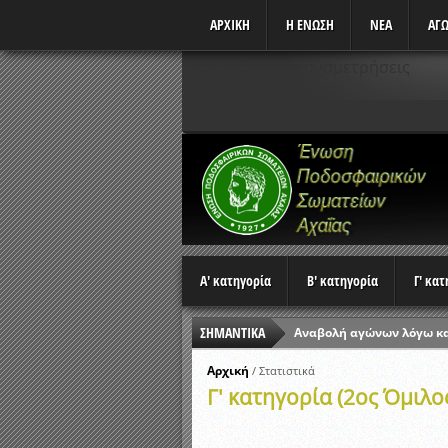
ΑΡΧΙΚΗ
Η ΕΝΩΣΗ
ΝΕΑ
ΑΓΩ
Δεν υπάρχουν αναμετρήσεις
Α' κατηγορία
Β' κατηγορία
Γ' κα
ΣΗΜΑΝΤΙΚΑ
Αναβολή αγώνων λόγω κ
Ώρες έναρξης αγώνων Π
Αρχική
/
Στατιστικά
Γ' κατηγορία (2ος Όμιλο
Αποτελέσματα επαναληπτ
Κλήρωση Β’ Φάσης Κυπέλ