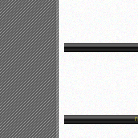
Αποτελέσματα γραπτών ε
Καταρτισμός ομάδων ανα
Κληρώσεις Πρωταθλημάτω
Γ