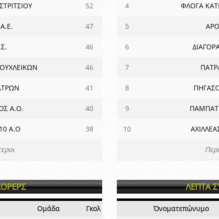
ΣΤΡΙΤΣΙΟΥ
52
4
ΦΛΟΓΑ ΚΑΤ
Α.Ε.
47
5
ΑΡΟ
Σ.
46
6
ΔΙΑΓΟΡΑ
ΟΥΧΛΕΙΚΩΝ
46
7
ΠΑΤΡΑ
ΑΤΡΩΝ
41
8
ΠΗΓΑΣ
Σ Α.Ο.
40
9
ΠΑΜΠΑΤΡ
10 Α.Ο
38
10
ΑΧΙΛΛΕ
εροι
Περ
ΚΟΡΕΡΣ
ΛΕΠΤΑ 
Ομάδα
Γκολ
Όνοματεπώνυμο