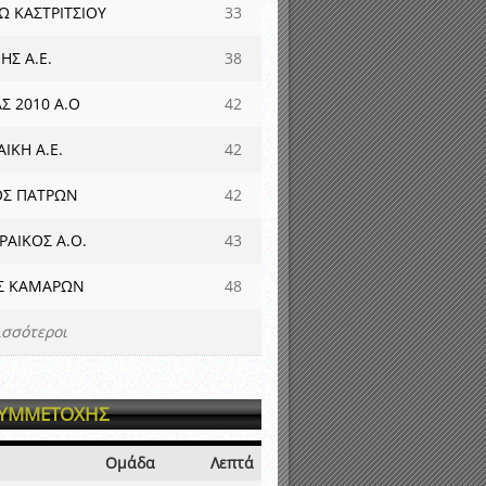
Ω ΚΑΣΤΡΙΤΣΙΟΥ
33
ΗΣ Α.Ε.
38
Σ 2010 Α.Ο
42
ΙΚΗ Α.Ε.
42
ΟΣ ΠΑΤΡΩΝ
42
ΑΙΚΟΣ Α.Ο.
43
ΑΣ ΚΑΜΑΡΩΝ
48
ισσότεροι
ΣΥΜΜΕΤΟΧΗΣ
Ομάδα
Λεπτά