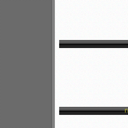
Αποτελέσματα γραπτών ε
Καταρτισμός ομάδων ανα
Κληρώσεις Πρωταθλημάτω
Γ