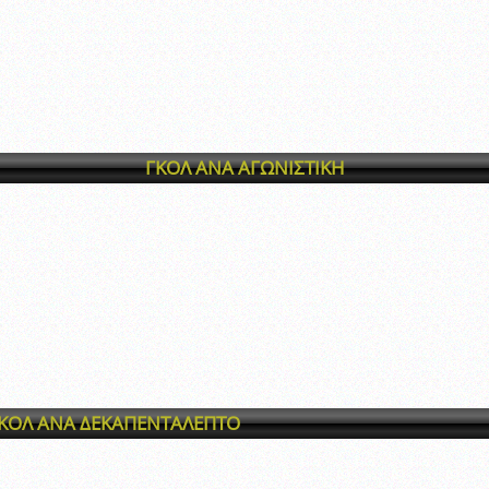
ξετάσεων Σεμιναρίου προεπιλογής Διαιτητών και Παρατηρητών ΕΠΣΑ αγω
 όμιλο
ν και Κυπέλλου 2015-2016
ΓΚΟΛ ΑΝΑ ΑΓΩΝΙΣΤΙΚΗ
ΚΟΛ ΑΝΑ ΔΕΚΑΠΕΝΤΑΛΕΠΤΟ