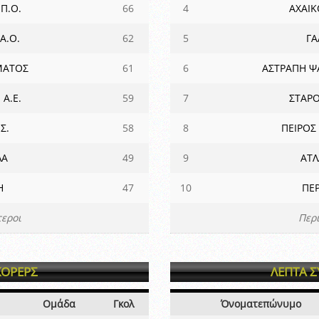
Π.Ο.
66
4
ΑΧΑΙΚ
Α.Ο.
62
5
Γ
ΜΑΤΟΣ
61
6
ΑΣΤΡΑΠΗ Ψ
Α.Ε.
59
7
ΣΤΑΡΟ
Σ.
58
8
ΠΕΙΡΟΣ
ΛΑ
49
9
ΑΤΛ
Η
47
10
ΠΕ
εροι
Περ
ΚΟΡΕΡΣ
ΛΕΠΤΑ 
Ομάδα
Γκολ
Όνοματεπώνυμο