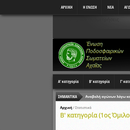
ΑΡΧΙΚΗ
Η ΕΝΩΣΗ
ΝΕΑ
ΑΓΩ
Δεν υπάρχουν αναμετρήσεις
Α' κατηγορία
Β' κατηγορία
Γ' κα
ΣΗΜΑΝΤΙΚΑ
Αναβολή αγώνων λόγω κ
Ώρες έναρξης αγώνων Π
Αρχική
/
Στατιστικά
Β' κατηγορία (1ος Όμιλο
Αποτελέσματα επαναληπτ
Κλήρωση Β’ Φάσης Κυπέλ