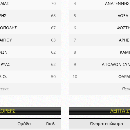
ΛΙΑΣ
70
4
ΑΝΑΓΕΝΝΗΣ
ΡΗΣ
68
5
ΔΟΞΑ 
ΤΟΠΟΛΗΣ
67
6
ΦΩΣΤΗ
ΑΙΓΙΟΥ
63
7
ΑΡΗΣ
ΡΩΝ
62
8
ΚΑΜΙ
ΡΥΑΣ
62
9
ΑΠΟΛΛΩΝ ΣΥΝ
Α.Ο.
50
10
ΦΑΡΑΙ
εροι
Περ
ΚΟΡΕΡΣ
ΛΕΠΤΑ 
Ομάδα
Γκολ
Όνοματεπώνυμο