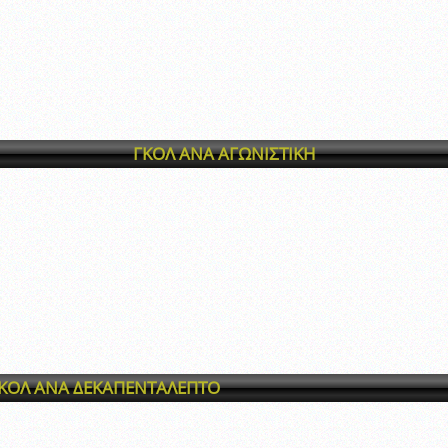
ξετάσεων Σεμιναρίου προεπιλογής Διαιτητών και Παρατηρητών ΕΠΣΑ αγω
 όμιλο
ν και Κυπέλλου 2015-2016
ΓΚΟΛ ΑΝΑ ΑΓΩΝΙΣΤΙΚΗ
ΚΟΛ ΑΝΑ ΔΕΚΑΠΕΝΤΑΛΕΠΤΟ