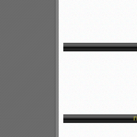
Αποτελέσματα γραπτών ε
Καταρτισμός ομάδων ανα
Κληρώσεις Πρωταθλημάτω
Γ