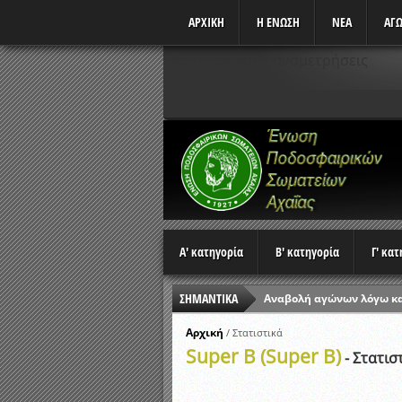
ΑΡΧΙΚΗ
Η ΕΝΩΣΗ
ΝΕΑ
ΑΓΩ
Δεν υπάρχουν αναμετρήσεις
Α' κατηγορία
Β' κατηγορία
Γ' κα
ΣΗΜΑΝΤΙΚΑ
Αναβολή αγώνων λόγω κ
Ώρες έναρξης αγώνων Π
Αρχική
/
Στατιστικά
Super B (Super B)
Αποτελέσματα επαναληπτ
- Στατισ
Κλήρωση Β’ Φάσης Κυπέλ