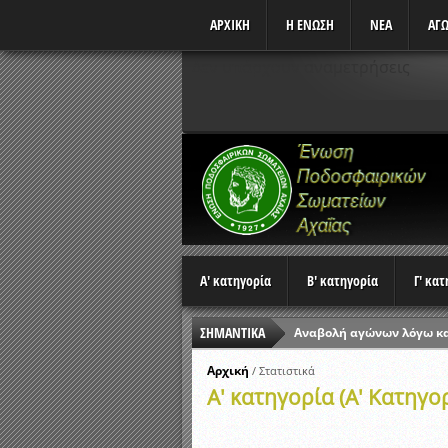
ΑΡΧΙΚΗ
Η ΕΝΩΣΗ
ΝΕΑ
ΑΓΩ
Δεν υπάρχουν αναμετρήσεις
Α' κατηγορία
Β' κατηγορία
Γ' κα
ΣΗΜΑΝΤΙΚΑ
Αναβολή αγώνων λόγω κ
Ώρες έναρξης αγώνων Π
Αρχική
/
Στατιστικά
Α' κατηγορία (Α' Κατηγο
Αποτελέσματα επαναληπτ
Κλήρωση Β’ Φάσης Κυπέλ