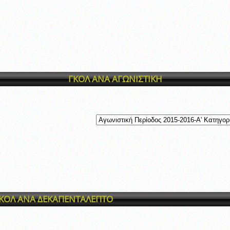
ξετάσεων Σεμιναρίου προεπιλογής Διαιτητών και Παρατηρητών ΕΠΣΑ αγω
 όμιλο
ν και Κυπέλλου 2015-2016
ΓΚΟΛ ΑΝΑ ΑΓΩΝΙΣΤΙΚΗ
ΚΟΛ ΑΝΑ ΔΕΚΑΠΕΝΤΑΛΕΠΤΟ