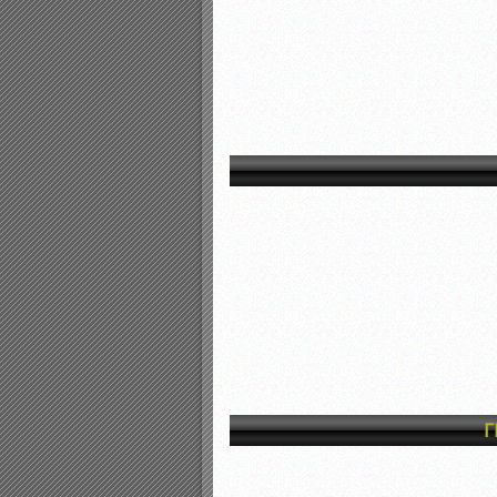
Αποτελέσματα γραπτών ε
Καταρτισμός ομάδων ανα
Κληρώσεις Πρωταθλημάτω
Γ