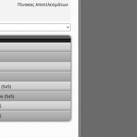
νιστικής περιόδου 2015-2016
Πίνακας Αποτελεσμάτων
 (5x5)
ν (5x5)
ί
ί