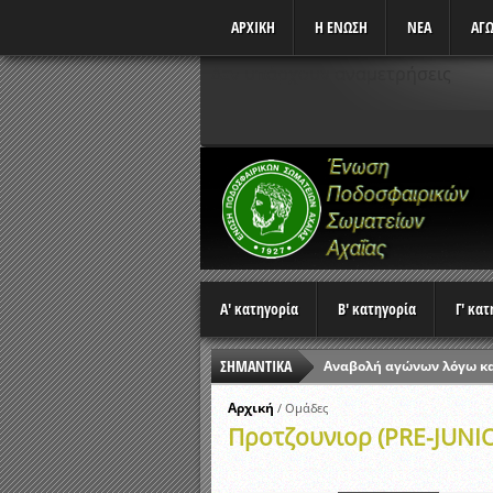
ΑΡΧΙΚΗ
Η ΕΝΩΣΗ
ΝΕΑ
ΑΓΩ
Δεν υπάρχουν αναμετρήσεις
Α' κατηγορία
Β' κατηγορία
Γ' κα
ΣΗΜΑΝΤΙΚΑ
Αναβολή αγώνων λόγω κ
Ώρες έναρξης αγώνων Π
Αρχική
/
Ομάδες
Προτζουνιορ (PRE-JUNIO
Αποτελέσματα επαναληπτ
Κλήρωση Β’ Φάσης Κυπέλ