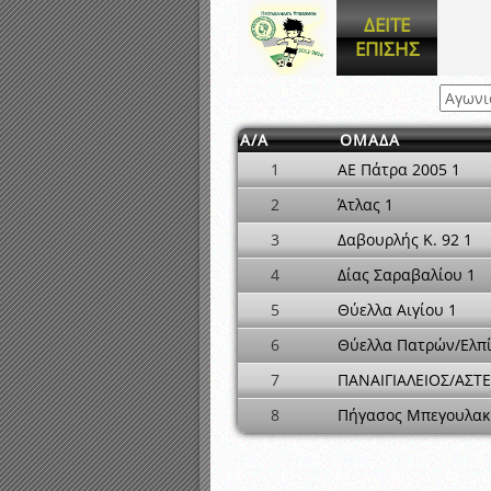
Αποτελέσματα γραπτών ε
ΔΕΙΤΕ
Καταρτισμός ομάδων ανα
ΕΠΙΣΗΣ
Κληρώσεις Πρωταθλημάτω
Α/Α
ΟΜΑΔΑ
1
ΑΕ Πάτρα 2005 1
2
Άτλας 1
3
Δαβουρλής Κ. 92 1
4
Δίας Σαραβαλίου 1
5
Θύελλα Αιγίου 1
6
Θύελλα Πατρών/Ελπί
7
ΠΑΝΑΙΓΙΑΛΕΙΟΣ/ΑΣΤ
8
Πήγασος Μπεγουλακ