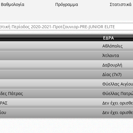
ξετάσεων Σεμιναρίου προεπιλογής Διαιτητών και Παρατηρητών ΕΠΣΑ αγω
Βαθμολογία
Πρόγραμμα
Στατιστικά
 όμιλο
ν και Κυπέλλου 2015-2016
ΕΔΡΑ
Αθλόπολις
Άτλαντα
Δαβουρλή
Δίας (7x7)
Θύελλας Αιγίου
δες Πάτρας
Θύελλας Πατρώ
ΕΡΑΣ
Δεν έχει ορισθε
ίου
Δεν έχει ορισθε