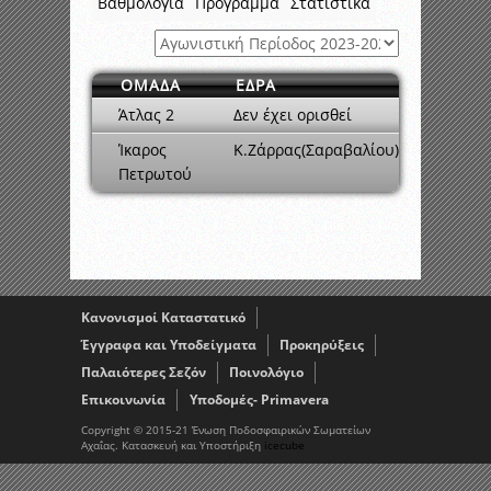
Βαθμολογία
Πρόγραμμα
Στατιστικά
ΟΜΑΔΑ
ΕΔΡΑ
Άτλας 2
Δεν έχει ορισθεί
Ίκαρος
Κ.Ζάρρας(Σαραβαλίου)
Πετρωτού
Κανονισμοί Καταστατικό
Έγγραφα και Υποδείγματα
Προκηρύξεις
Παλαιότερες Σεζόν
Ποινολόγιο
Επικοινωνία
Υποδομές- Primavera
Copyright © 2015-21 Ένωση Ποδοσφαιρικών Σωματείων
Αχαΐας. Κατασκευή και Υποστήριξη
icecube