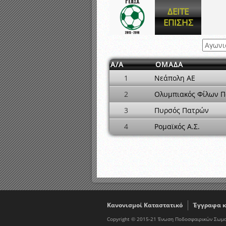
Αποτελέσματα γραπτών ε
ΔΕΙΤΕ
Καταρτισμός ομάδων ανα
ΕΠΙΣΗΣ
Κληρώσεις Πρωταθλημάτω
Α/Α
ΟΜΑΔΑ
1
Νεάπολη ΑΕ
2
Ολυμπιακός Φίλων 
3
Πυρσός Πατρών
4
Ρομαϊκός Α.Σ.
Κανονισμοί Καταστατικό
Έγγραφα κ
Copyright © 2015-21 Ένωση Ποδοσφαιρικών Σωμα