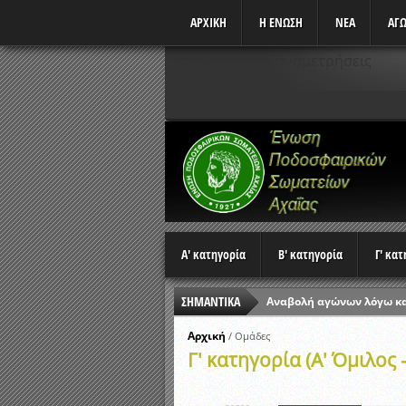
ΑΡΧΙΚΗ
Η ΕΝΩΣΗ
ΝΕΑ
ΑΓΩ
Δεν υπάρχουν αναμετρήσεις
Α' κατηγορία
Β' κατηγορία
Γ' κα
ΣΗΜΑΝΤΙΚΑ
Αναβολή αγώνων λόγω κ
Ώρες έναρξης αγώνων Π
Αρχική
/
Ομάδες
Γ' κατηγορία (Α' Όμιλος 
Αποτελέσματα επαναληπτ
Κλήρωση Β’ Φάσης Κυπέλ