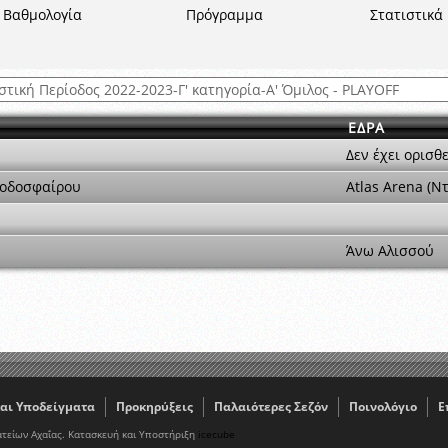
ξετάσεων Σεμιναρίου προεπιλογής Διαιτητών και Παρατηρητών ΕΠΣΑ αγω
Βαθμολογία
Πρόγραμμα
Στατιστικά
 όμιλο
ν και Κυπέλλου 2015-2016
ΕΔΡΑ
Δεν έχει ορισθε
Ποδοσφαίρου
Atlas Arena (Ν
Άνω Αλισσού
αι Υποδείγματα
Προκηρύξεις
Παλαιότερες Σεζόν
Ποινολόγιο
Ε
τείων Αχαΐας. Κατασκευή και Υποστήριξη
icecube