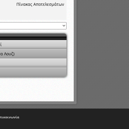
νιστικής περιόδου 2015-2016
Πίνακας Αποτελεσμάτων
ί
τα Λουζ)
πικοινωνία