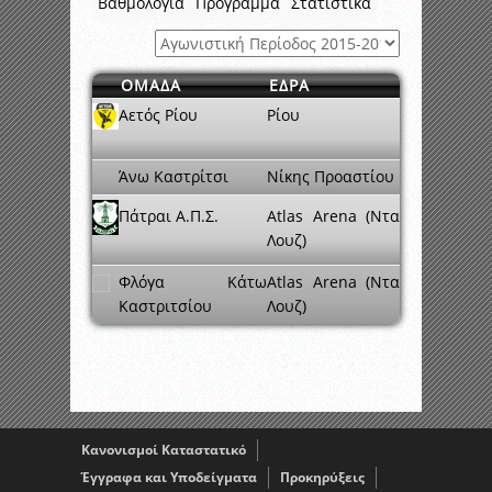
Βαθμολογία
Πρόγραμμα
Στατιστικά
ΟΜΑΔΑ
ΕΔΡΑ
Αετός Ρίου
Ρίου
Άνω Καστρίτσι
Νίκης Προαστίου
Πάτραι Α.Π.Σ.
Atlas Arena (Ντα
Λουζ)
Φλόγα Κάτω
Atlas Arena (Ντα
Καστριτσίου
Λουζ)
Κανονισμοί Καταστατικό
Έγγραφα και Υποδείγματα
Προκηρύξεις