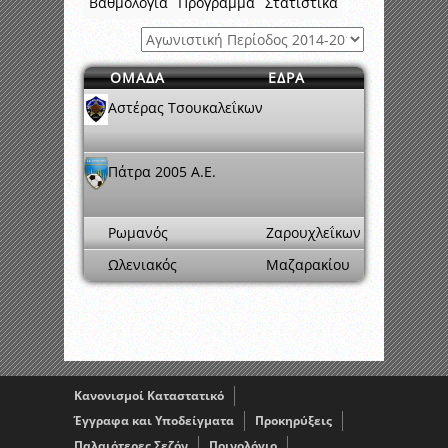
Βαθμολογία
Πρόγραμμα
Στατιστικά
ΟΜΑΔΑ
ΕΔΡΑ
Αστέρας Τσουκαλεΐκων
Πάτρα 2005 A.E.
Ρωμανός
Ζαρουχλεΐκων
Ωλενιακός
Μαζαρακίου
Κανονισμοί Καταστατικό
Έγγραφα και Υποδείγματα
Προκηρύξεις
Παλαιότερες Σεζόν
Ποινολόγιο