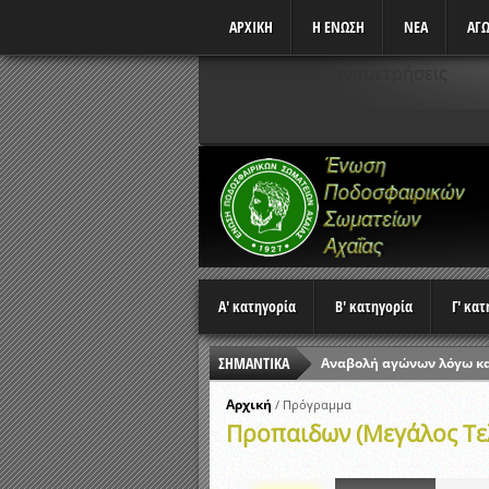
ΑΡΧΙΚΗ
Η ΕΝΩΣΗ
ΝΕΑ
ΑΓΩ
Δεν υπάρχουν αναμετρήσεις
Α' κατηγορία
Β' κατηγορία
Γ' κα
ΣΗΜΑΝΤΙΚΑ
Αναβολή αγώνων λόγω κ
Ώρες έναρξης αγώνων Π
Αρχική
/
Πρόγραμμα
Προπαιδων (Μεγάλος Τελ
Αποτελέσματα επαναληπτ
Κλήρωση Β’ Φάσης Κυπέλ