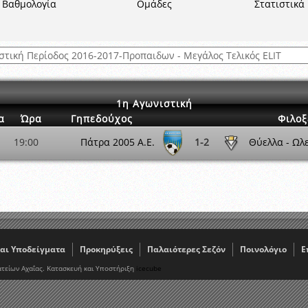
ξετάσεων Σεμιναρίου προεπιλογής Διαιτητών και Παρατηρητών ΕΠΣΑ αγω
Βαθμολογία
Ομάδες
Στατιστικά
 όμιλο
ν και Κυπέλλου 2015-2016
1η Αγωνιστική
α
Ώρα
Γηπεδούχος
Φιλοξ
19:00
Πάτρα 2005 A.E.
1-2
Θύελλα - Ωλ
αι Υποδείγματα
Προκηρύξεις
Παλαιότερες Σεζόν
Ποινολόγιο
Ε
τείων Αχαΐας. Κατασκευή και Υποστήριξη
icecube