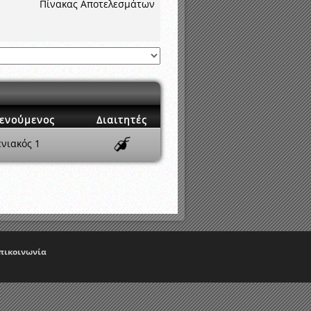
νιστικής περιόδου 2015-2016
Πίνακας Αποτελεσμάτων
ενούμενος
Διαιτητές
ενιακός 1
πικοινωνία