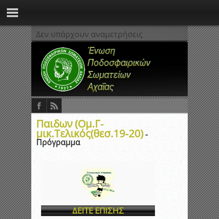
Δεν υπάρχουν αναμετρήσεις
Παιδων (Ομ.Γ-
μικ.Τελικός(θεσ.19-20)
-
Πρόγραμμα
ΔΕΙΤΕ ΕΠΙΣΗΣ