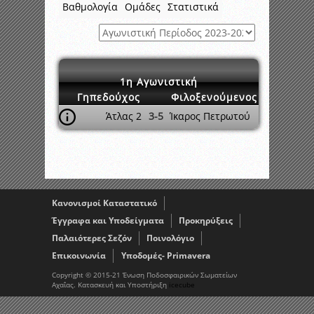
Βαθμολογία
Ομάδες
Στατιστικά
1η Αγωνιστική
Γηπεδούχος
Φιλοξενούμενος
Άτλας 2
3-5
Ίκαρος Πετρωτού
Κανονισμοί Καταστατικό
Έγγραφα και Υποδείγματα
Προκηρύξεις
Παλαιότερες Σεζόν
Ποινολόγιο
Επικοινωνία
Υποδομές- Primavera
Copyright © 2015-21 Ένωση Ποδοσφαιρικών Σωματείων
Αχαΐας. Κατασκευή και Υποστήριξη
icecube