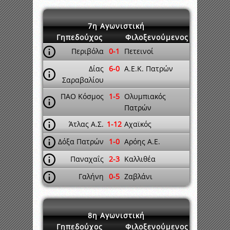
7η Αγωνιστική
Γηπεδούχος
Φιλοξενούμενος
Περιβόλα
0-1
Πετεινοί
Δίας
6-0
Α.Ε.Κ. Πατρών
Σαραβαλίου
ΠΑΟ Κόσμος
1-5
Ολυμπιακός
Πατρών
Άτλας Α.Σ.
1-12
Αχαϊκός
Δόξα Πατρών
1-0
Αρόης Α.Ε.
Παναχαΐς
2-3
Καλλιθέα
Γαλήνη
0-5
Ζαβλάνι
8η Αγωνιστική
Γηπεδούχος
Φιλοξενούμενος