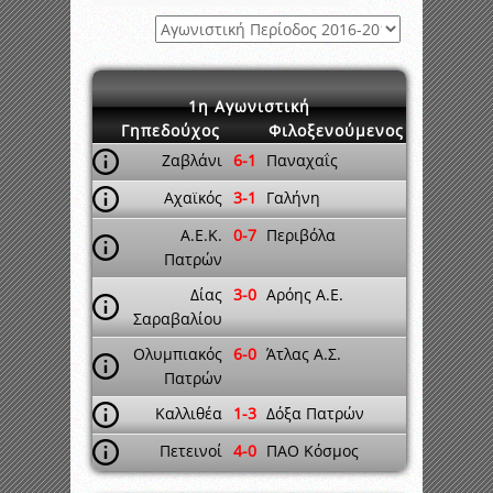
1η Αγωνιστική
Γηπεδούχος
Φιλοξενούμενος
Ζαβλάνι
6-1
Παναχαΐς
Αχαϊκός
3-1
Γαλήνη
Α.Ε.Κ.
0-7
Περιβόλα
Πατρών
Δίας
3-0
Αρόης Α.Ε.
Σαραβαλίου
Ολυμπιακός
6-0
Άτλας Α.Σ.
Πατρών
Καλλιθέα
1-3
Δόξα Πατρών
Πετεινοί
4-0
ΠΑΟ Κόσμος