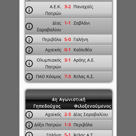
Α.Ε.Κ.
3-2
Παναχαΐς
Πατρών
Δίας
1-1
Ζαβλάνι
Σαραβαλίου
Περιβόλα
5-0
Γαλήνη
Αχαϊκός
0-1
Καλλιθέα
Ολυμπιακός
3-1
Αρόης Α.Ε.
Πατρών
ΠΑΟ Κόσμος
7-3
Άτλας Α.Σ.
4η Αγωνιστική
Γηπεδούχος
Φιλοξενούμενος
Αχαϊκός
2-3
Δίας Σαραβαλίου
Δόξα Πατρών
1-3
Περιβόλα
Γαλήνη
5-1
Άτλας Α.Σ.