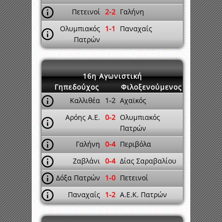
Πετεινοί
2-2
Γαλήνη
Ολυμπιακός
1-1
Παναχαΐς
Πατρών
16η Αγωνιστική
Γηπεδούχος
Φιλοξενούμενος
Καλλιθέα
1-2
Αχαϊκός
Αρόης Α.Ε.
0-2
Ολυμπιακός
Πατρών
Γαλήνη
0-4
Περιβόλα
Ζαβλάνι
0-4
Δίας Σαραβαλίου
Δόξα Πατρών
1-0
Πετεινοί
Παναχαΐς
1-2
Α.Ε.Κ. Πατρών