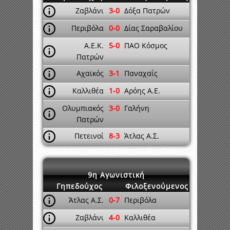
Ζαβλάνι
3-0
Δόξα Πατρών
Περιβόλα
0-0
Δίας Σαραβαλίου
Α.Ε.Κ.
5-0
ΠΑΟ Κόσμος
Πατρών
Αχαϊκός
3-1
Παναχαΐς
Καλλιθέα
1-0
Αρόης Α.Ε.
Ολυμπιακός
3-0
Γαλήνη
Πατρών
Πετεινοί
8-3
Άτλας Α.Σ.
9η Αγωνιστική
Γηπεδούχος
Φιλοξενούμενος
Άτλας Α.Σ.
0-7
Περιβόλα
Ζαβλάνι
4-0
Καλλιθέα