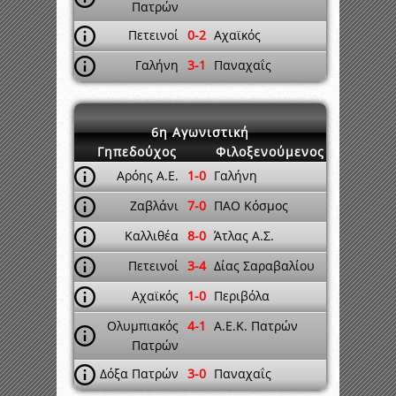
Πατρών
Πετεινοί
0-2
Αχαϊκός
Γαλήνη
3-1
Παναχαΐς
6η Αγωνιστική
Γηπεδούχος
Φιλοξενούμενος
Αρόης Α.Ε.
1-0
Γαλήνη
Ζαβλάνι
7-0
ΠΑΟ Κόσμος
Καλλιθέα
8-0
Άτλας Α.Σ.
Πετεινοί
3-4
Δίας Σαραβαλίου
Αχαϊκός
1-0
Περιβόλα
Ολυμπιακός
4-1
Α.Ε.Κ. Πατρών
Πατρών
Δόξα Πατρών
3-0
Παναχαΐς