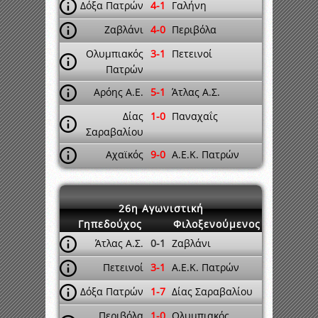
Δόξα Πατρών
4-1
Γαλήνη
Ζαβλάνι
4-0
Περιβόλα
Ολυμπιακός
3-1
Πετεινοί
Πατρών
Αρόης Α.Ε.
5-1
Άτλας Α.Σ.
Δίας
1-0
Παναχαΐς
Σαραβαλίου
Αχαϊκός
9-0
Α.Ε.Κ. Πατρών
26η Αγωνιστική
Γηπεδούχος
Φιλοξενούμενος
Άτλας Α.Σ.
0-1
Ζαβλάνι
Πετεινοί
3-1
Α.Ε.Κ. Πατρών
Δόξα Πατρών
1-7
Δίας Σαραβαλίου
Περιβόλα
1-0
Ολυμπιακός