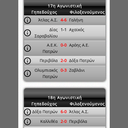
17η Αγωνιστική
Γηπεδούχος
Φιλοξενούμενος
Άτλας Α.Σ.
4-6
Γαλήνη
Δίας
1-1
Αχαϊκός
Σαραβαλίου
Α.Ε.Κ.
0-0
Αρόης Α.Ε.
Πατρών
Περιβόλα
2-0
Δόξα Πατρών
Ολυμπιακός
0-3
Ζαβλάνι
Πατρών
18η Αγωνιστική
Γηπεδούχος
Φιλοξενούμενος
Δόξα Πατρών
6-0
Άτλας Α.Σ.
Καλλιθέα
2-0
Περιβόλα