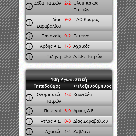
Δόξα Πατρών
2-2
Ολυμπιακός
Πατρών
Δίας
9-0
ΠΑΟ Κόσμος
Σαραβαλίου
Παναχαΐς
0-2
Πετεινοί
Αρόης Α.Ε.
1-5
Αχαϊκός
Γαλήνη
3-5
Α.Ε.Κ. Πατρών
10η Αγωνιστική
Γηπεδούχος
Φιλοξενούμενος
Ολυμπιακός
1-2
Καλλιθέα
Πατρών
Πετεινοί
5-0
Αρόης Α.Ε.
Άτλας Α.Σ.
0-8
Δίας Σαραβαλίου
Αχαϊκός
1-4
Ζαβλάνι