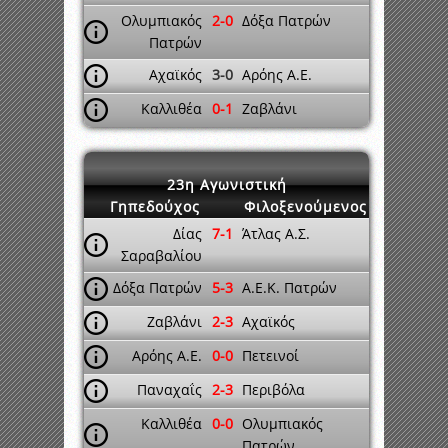
Ολυμπιακός
2-0
Δόξα Πατρών
Πατρών
Αχαϊκός
3-0
Αρόης Α.Ε.
Καλλιθέα
0-1
Ζαβλάνι
23η Αγωνιστική
Γηπεδούχος
Φιλοξενούμενος
Δίας
7-1
Άτλας Α.Σ.
Σαραβαλίου
Δόξα Πατρών
5-3
Α.Ε.Κ. Πατρών
Ζαβλάνι
2-3
Αχαϊκός
Αρόης Α.Ε.
0-0
Πετεινοί
Παναχαΐς
2-3
Περιβόλα
Καλλιθέα
0-0
Ολυμπιακός
Πατρών