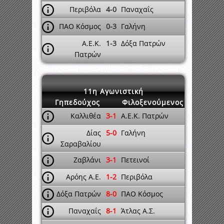
Περιβόλα
4-0
Παναχαΐς
ΠΑΟ Κόσμος
0-3
Γαλήνη
Α.Ε.Κ.
1-3
Δόξα Πατρών
Πατρών
11η Αγωνιστική
Γηπεδούχος
Φιλοξενούμενος
Καλλιθέα
3-1
Α.Ε.Κ. Πατρών
Δίας
5-0
Γαλήνη
Σαραβαλίου
Ζαβλάνι
3-1
Πετεινοί
Αρόης Α.Ε.
1-2
Περιβόλα
Δόξα Πατρών
8-0
ΠΑΟ Κόσμος
Παναχαΐς
8-1
Άτλας Α.Σ.