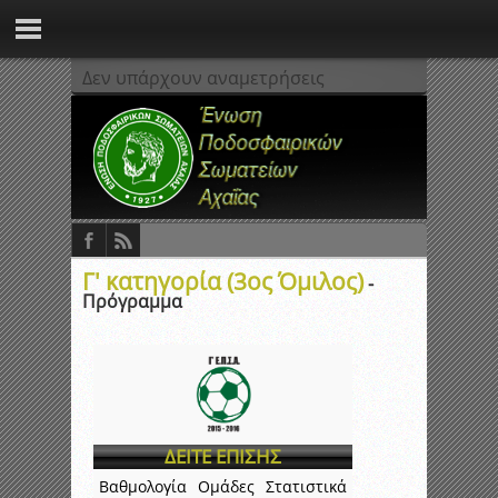
Δεν υπάρχουν αναμετρήσεις
Γ' κατηγορία (3ος Όμιλος)
-
Πρόγραμμα
ΔΕΙΤΕ ΕΠΙΣΗΣ
Βαθμολογία
Ομάδες
Στατιστικά