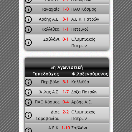
Παναχαΐς
1-0
ΠΑΟ Κόσμος
Αρόης Α.Ε.
3-1
Α.Ε.Κ. Πατρών
Καλλιθέα
1-1
Πετεινοί
Ζαβλάνι
0-1
Ολυμπιακός
Πατρών
5η Αγωνιστική
Γηπεδούχος
Φιλοξενούμενος
Περιβόλα
3-1
Καλλιθέα
Άτλας Α.Σ.
1-7
Δόξα Πατρών
ΠΑΟ Κόσμος
0-4
Αρόης Α.Ε.
Δίας
2-2
Ολυμπιακός
Σαραβαλίου
Πατρών
Α.Ε.Κ.
1-10
Ζαβλάνι