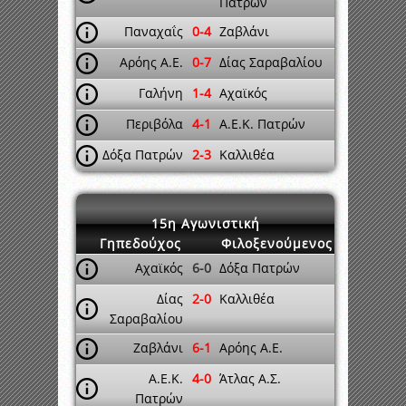
Πατρών
Παναχαΐς
0-4
Ζαβλάνι
Αρόης Α.Ε.
0-7
Δίας Σαραβαλίου
Γαλήνη
1-4
Αχαϊκός
Περιβόλα
4-1
Α.Ε.Κ. Πατρών
Δόξα Πατρών
2-3
Καλλιθέα
15η Αγωνιστική
Γηπεδούχος
Φιλοξενούμενος
Αχαϊκός
6-0
Δόξα Πατρών
Δίας
2-0
Καλλιθέα
Σαραβαλίου
Ζαβλάνι
6-1
Αρόης Α.Ε.
Α.Ε.Κ.
4-0
Άτλας Α.Σ.
Πατρών