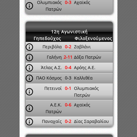
Ολυμπιακός
0-3
Αχαϊκός
Πατρών
12η Αγωνιστική
Γηπεδούχος
Φιλοξενούμενος
Περιβόλα
0-2
Ζαβλάνι
Γαλήνη
2-11
Δόξα Πατρών
Άτλας Α.Σ.
0-4
Αρόης Α.Ε.
ΠΑΟ Κόσμος
0-3
Καλλιθέα
Πετεινοί
0-1
Ολυμπιακός
Πατρών
Α.Ε.Κ.
0-6
Αχαϊκός
Πατρών
Παναχαΐς
0-2
Δίας Σαραβαλίου