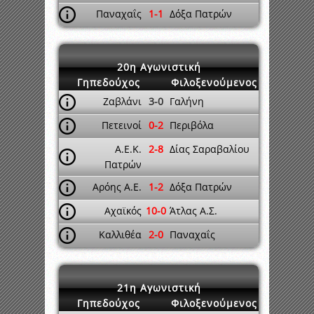
Παναχαΐς
1-1
Δόξα Πατρών
20η Αγωνιστική
Γηπεδούχος
Φιλοξενούμενος
Ζαβλάνι
3-0
Γαλήνη
Πετεινοί
0-2
Περιβόλα
Α.Ε.Κ.
2-8
Δίας Σαραβαλίου
Πατρών
Αρόης Α.Ε.
1-2
Δόξα Πατρών
Αχαϊκός
10-0
Άτλας Α.Σ.
Καλλιθέα
2-0
Παναχαΐς
21η Αγωνιστική
Γηπεδούχος
Φιλοξενούμενος