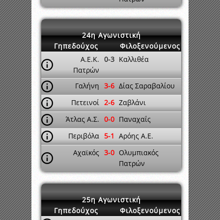
24η Αγωνιστική
Γηπεδούχος
Φιλοξενούμενος
Α.Ε.Κ.
0-3
Καλλιθέα
Πατρών
Γαλήνη
3-6
Δίας Σαραβαλίου
Πετεινοί
2-6
Ζαβλάνι
Άτλας Α.Σ.
0-0
Παναχαΐς
Περιβόλα
5-1
Αρόης Α.Ε.
Αχαϊκός
3-0
Ολυμπιακός
Πατρών
25η Αγωνιστική
Γηπεδούχος
Φιλοξενούμενος