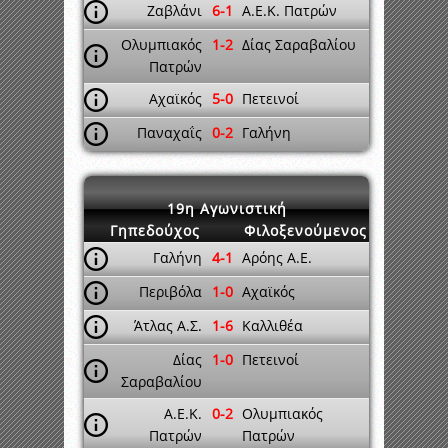
Ζαβλάνι
6-1
Α.Ε.Κ. Πατρών
Ολυμπιακός
1-2
Δίας Σαραβαλίου
Πατρών
Αχαϊκός
5-0
Πετεινοί
Παναχαΐς
0-2
Γαλήνη
19η Αγωνιστική
Γηπεδούχος
Φιλοξενούμενος
Γαλήνη
4-1
Αρόης Α.Ε.
Περιβόλα
1-0
Αχαϊκός
Άτλας Α.Σ.
1-6
Καλλιθέα
Δίας
1-0
Πετεινοί
Σαραβαλίου
Α.Ε.Κ.
0-2
Ολυμπιακός
Πατρών
Πατρών