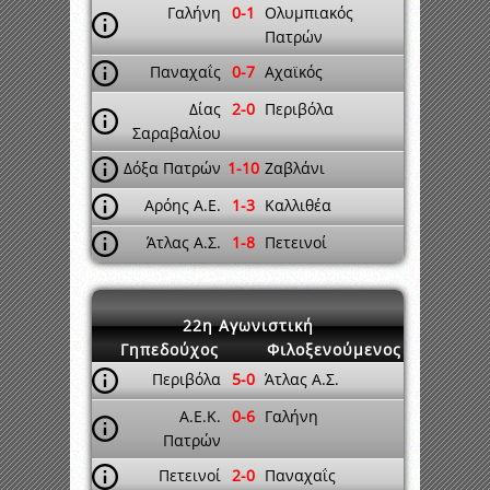
Γαλήνη
0-1
Ολυμπιακός
Πατρών
Παναχαΐς
0-7
Αχαϊκός
Δίας
2-0
Περιβόλα
Σαραβαλίου
Δόξα Πατρών
1-10
Ζαβλάνι
Αρόης Α.Ε.
1-3
Καλλιθέα
Άτλας Α.Σ.
1-8
Πετεινοί
22η Αγωνιστική
Γηπεδούχος
Φιλοξενούμενος
Περιβόλα
5-0
Άτλας Α.Σ.
Α.Ε.Κ.
0-6
Γαλήνη
Πατρών
Πετεινοί
2-0
Παναχαΐς