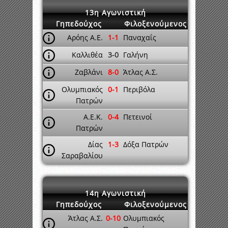
13η Αγωνιστική
Γηπεδούχος
Φιλοξενούμενος
Αρόης Α.Ε.
1-1
Παναχαΐς
Καλλιθέα
3-0
Γαλήνη
Ζαβλάνι
8-0
Άτλας Α.Σ.
Ολυμπιακός
0-1
Περιβόλα
Πατρών
Α.Ε.Κ.
0-4
Πετεινοί
Πατρών
Δίας
1-3
Δόξα Πατρών
Σαραβαλίου
14η Αγωνιστική
Γηπεδούχος
Φιλοξενούμενος
Άτλας Α.Σ.
0-10
Ολυμπιακός