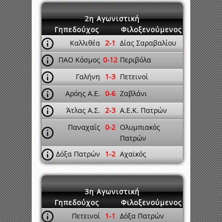
2η Αγωνιστική
Γηπεδούχος
Φιλοξενούμενος
Καλλιθέα
2-1
Δίας Σαραβαλίου
ΠΑΟ Κόσμος
0-12
Περιβόλα
Γαλήνη
1-3
Πετεινοί
Αρόης Α.Ε.
0-6
Ζαβλάνι
Άτλας Α.Σ.
2-3
Α.Ε.Κ. Πατρών
Παναχαΐς
0-2
Ολυμπιακός
Πατρών
Δόξα Πατρών
1-2
Αχαϊκός
3η Αγωνιστική
Γηπεδούχος
Φιλοξενούμενος
Πετεινοί
1-1
Δόξα Πατρών