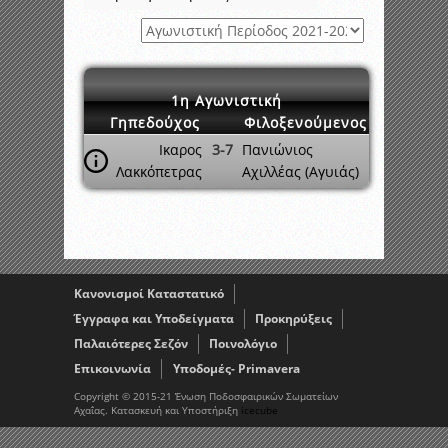
1η Αγωνιστική
Γηπεδούχος
Φιλοξενούμενος
Ικαρος
3-7
Πανιώνιος
Λακκόπετρας
Αχιλλέας (Αγυιάς)
Κανονισμοί Καταστατικό
Έγγραφα και Υποδείγματα
Προκηρύξεις
Παλαιότερες Σεζόν
Ποινολόγιο
Επικοινωνία
Υποδομές- Primavera
Copyright © 2015-21 Ένωση Ποδοσφαιρικών Σωματείων
Αχαΐας. Κατασκευή και Υποστήριξη
icecube