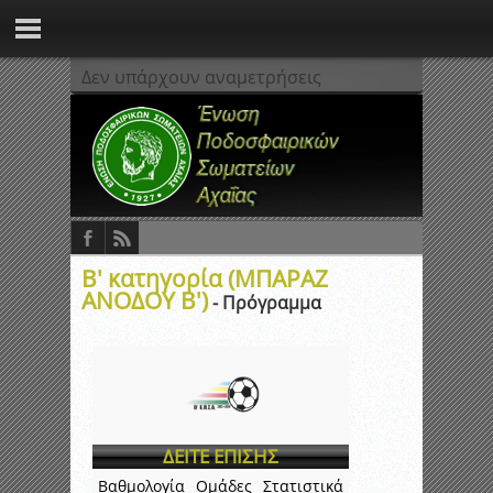
Δεν υπάρχουν αναμετρήσεις
Β' κατηγορία (ΜΠΑΡΑΖ
ΑΝΟΔΟΥ Β')
- Πρόγραμμα
ΔΕΙΤΕ ΕΠΙΣΗΣ
Βαθμολογία
Ομάδες
Στατιστικά