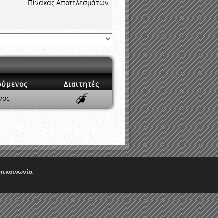
νιστικής περιόδου 2015-2016
Πίνακας Αποτελεσμάτων
ούμενος
Διαιτητές
νος
πικοινωνία