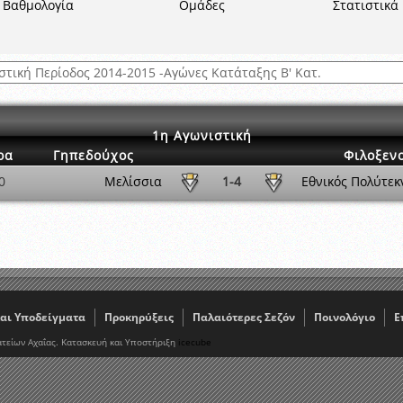
ξετάσεων Σεμιναρίου προεπιλογής Διαιτητών και Παρατηρητών ΕΠΣΑ αγω
Βαθμολογία
Ομάδες
Στατιστικά
 όμιλο
ν και Κυπέλλου 2015-2016
1η Αγωνιστική
ρα
Γηπεδούχος
Φιλοξεν
0
Μελίσσια
1-4
Εθνικός Πολύτεκ
αι Υποδείγματα
Προκηρύξεις
Παλαιότερες Σεζόν
Ποινολόγιο
Ε
τείων Αχαΐας. Κατασκευή και Υποστήριξη
icecube