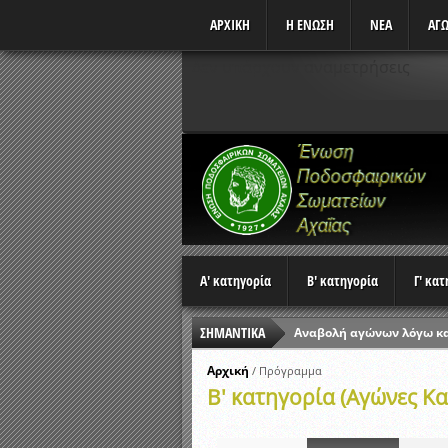
ΑΡΧΙΚΗ
Η ΕΝΩΣΗ
ΝΕΑ
ΑΓΩ
Δεν υπάρχουν αναμετρήσεις
Α' κατηγορία
Β' κατηγορία
Γ' κα
ΣΗΜΑΝΤΙΚΑ
Αναβολή αγώνων λόγω κ
Ώρες έναρξης αγώνων Π
Αρχική
/
Πρόγραμμα
Β' κατηγορία (Αγώνες Κα
Αποτελέσματα επαναληπτ
Κλήρωση Β’ Φάσης Κυπέλ