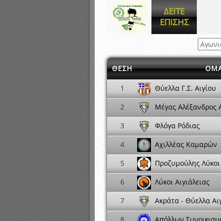
Αποτελέσματα γραπτών ε
ΔΕΙΤΕ
Καταρτισμός ομάδων ανα
ΕΠΙΣΗΣ
Κληρώσεις Πρωταθλημάτω
ΘΕΣΗ
ΟΜ
Θύελλα Γ.Σ. Αιγίου
1
Μέγας Αλέξανδρος 
2
Φλόγα Ρόδιας
3
Αχιλλέας Καμαρών
4
Προζυμούλης Λύκοι
5
Λύκοι Αιγιάλειας
6
Ακράτα - Θύελλα Αι
7
Απόλλων Συνοικισμ
8