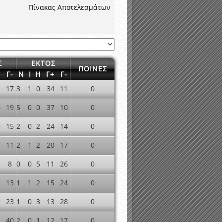
νιστικής περιόδου 2015-2016
Πίνακας Αποτελεσμάτων
Σ
ΕΚΤΟΣ
ΠΟΙΝΕΣ
+
Γ-
Ν
Ι
Η
Γ+
Γ-
1
17
3
1
0
34
11
0
4
19
5
0
0
37
10
0
9
15
2
0
2
24
14
0
7
11
2
1
2
20
17
0
7
8
0
0
5
11
26
0
2
13
1
1
2
15
24
0
9
23
1
0
3
13
28
0
40
2
0
1
12
17
0