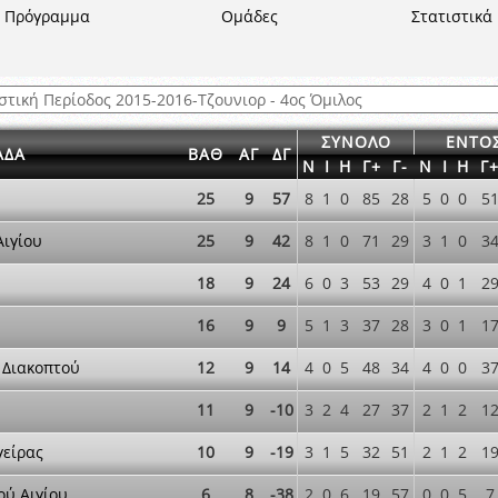
ξετάσεων Σεμιναρίου προεπιλογής Διαιτητών και Παρατηρητών ΕΠΣΑ αγω
Πρόγραμμα
Ομάδες
Στατιστικά
 όμιλο
ν και Κυπέλλου 2015-2016
ΣΥΝΟΛΟ
ΕΝΤΟ
ΑΔΑ
ΒΑΘ
ΑΓ
ΔΓ
Ν
Ι
Η
Γ+
Γ-
Ν
Ι
Η
Γ
25
9
57
8
1
0
85
28
5
0
0
5
Αιγίου
25
9
42
8
1
0
71
29
3
1
0
3
18
9
24
6
0
3
53
29
4
0
1
2
16
9
9
5
1
3
37
28
3
0
1
1
 Διακοπτού
12
9
14
4
0
5
48
34
4
0
0
3
11
9
-10
3
2
4
27
37
2
1
2
1
γείρας
10
9
-19
3
1
5
32
51
2
1
2
1
ού Αιγίου
6
8
-38
2
0
6
19
57
0
0
5
7