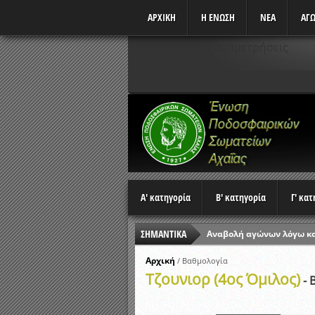
ΑΡΧΙΚΗ
Η ΕΝΩΣΗ
ΝΕΑ
ΑΓΩ
Δεν υπάρχουν αναμετρήσεις
Α' κατηγορία
Β' κατηγορία
Γ' κα
ΣΗΜΑΝΤΙΚΑ
Αναβολή αγώνων λόγω κ
Ώρες έναρξης αγώνων Π
Αρχική
/
Βαθμολογία
Τζουνιορ (4ος Όμιλος)
Αποτελέσματα επαναληπτ
- 
Κλήρωση Β’ Φάσης Κυπέλ