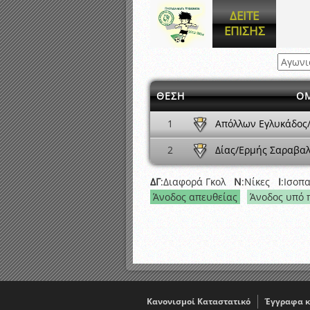
Αποτελέσματα γραπτών ε
ΔΕΙΤΕ
Καταρτισμός ομάδων ανα
ΕΠΙΣΗΣ
Κληρώσεις Πρωταθλημάτω
ΘΕΣΗ
Ο
Απόλλων Εγλυκάδος/
1
Δίας/Ερμής Σαραβαλ
2
ΔΓ
:Διαφορά Γκολ
Ν
:Νίκες
Ι
:Ισοπ
Άνοδος απευθείας
Άνοδος υπό 
Κανονισμοί Καταστατικό
Έγγραφα κ