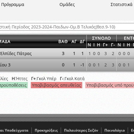
ξετάσεων Σεμιναρίου προεπιλογής Διαιτητών και Παρατηρητών ΕΠΣΑ αγω
Πρόγραμμα
Ομάδες
Στατιστικά
 όμιλο
ν και Κυπέλλου 2015-2016
ΣΥΝΟΛΟ
ΕΝΤ
ΜΑΔΑ
ΒΑΘ
ΑΓ
ΔΓ
Ν
Ι
Η
Γ+
Γ-
Ν
Ι
Η
Ελπίδες Πάτρας
3
1
1
1
0
0
3
2
0
0
0
ίου 3
0
1
-1
0
0
1
2
3
0
0
1
αλίες
Η
:Ήττες
Γ+
:Γκολ Υπέρ
Γ-
:Γκολ Κατά
προϋποθέσεις
Υποβιβασμός απευθείας
Υποβιβασμός υπό προϋ
αι Υποδείγματα
Προκηρύξεις
Παλαιότερες Σεζόν
Ποινολόγιο
Ε