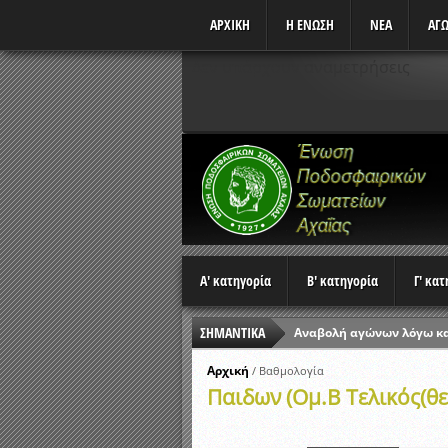
ΑΡΧΙΚΗ
Η ΕΝΩΣΗ
ΝΕΑ
ΑΓΩ
Δεν υπάρχουν αναμετρήσεις
Α' κατηγορία
Β' κατηγορία
Γ' κα
ΣΗΜΑΝΤΙΚΑ
Αναβολή αγώνων λόγω κ
Ώρες έναρξης αγώνων Π
Αρχική
/
Βαθμολογία
Παιδων (Ομ.Β Τελικός(θε
Αποτελέσματα επαναληπτ
Κλήρωση Β’ Φάσης Κυπέλ