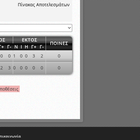
νιστικής περιόδου 2015-2016
Πίνακας Αποτελεσμάτων
ΟΣ
ΕΚΤΟΣ
ΠΟΙΝΕΣ
Γ+
Γ-
Ν
Ι
Η
Γ+
Γ-
0
0
1
0
0
3
2
0
2
3
0
0
0
0
0
0
ποθέσεις
πικοινωνία