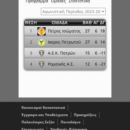
Πρόγραμμα
Ομάδες
Στατιστικά
ΘΕΣΗ
ΟΜΑΔΑ
ΒΑΘ
ΑΓ
ΔΓ
Πείρος Ισώματος
1
27
6
18
Ικαρος Πετρωτού
2
27
6
14
Α.Ε.Κ. Πατρών
3
15
6
-11
Ρομαϊκός Α.Σ.
4
12
6
-21
Κανονισμοί Καταστατικό
Έγγραφα και Υποδείγματα
Προκηρύξεις
Παλαιότερες Σεζόν
Ποινολόγιο
Επικοινωνία
Υποδομές- Primavera