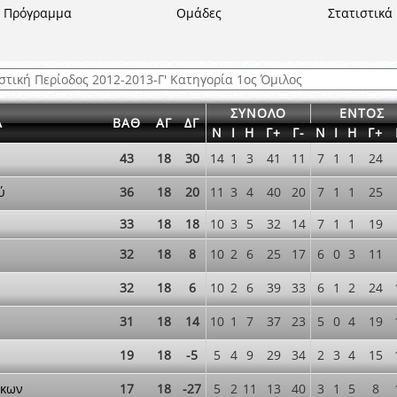
ξετάσεων Σεμιναρίου προεπιλογής Διαιτητών και Παρατηρητών ΕΠΣΑ αγω
Πρόγραμμα
Ομάδες
Στατιστικά
 όμιλο
ν και Κυπέλλου 2015-2016
ΣΥΝΟΛΟ
ΕΝΤΟΣ
Α
ΒΑΘ
ΑΓ
ΔΓ
Ν
Ι
Η
Γ+
Γ-
Ν
Ι
Η
Γ+
43
18
30
14
1
3
41
11
7
1
1
24
ύ
36
18
20
11
3
4
40
20
7
1
1
25
33
18
18
10
3
5
32
14
7
1
1
19
32
18
8
10
2
6
25
17
6
0
3
11
32
18
6
10
2
6
39
33
6
1
2
24
31
18
14
10
1
7
37
23
5
0
4
19
19
18
-5
5
4
9
29
34
2
3
4
15
ΐκων
17
18
-27
5
2
11
13
40
3
1
5
8