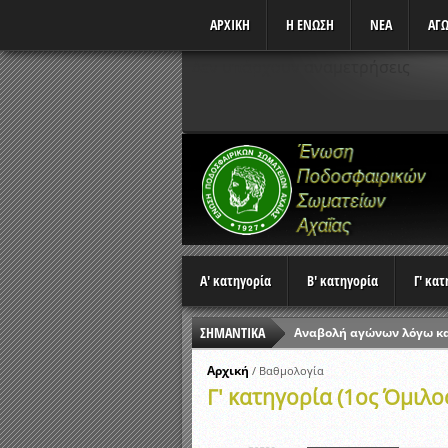
ΑΡΧΙΚΗ
Η ΕΝΩΣΗ
ΝΕΑ
ΑΓΩ
Δεν υπάρχουν αναμετρήσεις
Α' κατηγορία
Β' κατηγορία
Γ' κα
ΣΗΜΑΝΤΙΚΑ
Αναβολή αγώνων λόγω κ
Ώρες έναρξης αγώνων Π
Αρχική
/
Βαθμολογία
Γ' κατηγορία (1ος Όμιλο
Αποτελέσματα επαναληπτ
Κλήρωση Β’ Φάσης Κυπέλ