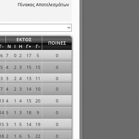
νιστικής περιόδου 2015-2016
Πίνακας Αποτελεσμάτων
ΕΚΤΟΣ
ΠΟΙΝΕΣ
Γ-
Ν
Ι
Η
Γ+
Γ-
6
7
0
2
17
5
0
5
4
2
3
15
15
0
3
3
2
4
13
11
0
7
4
2
3
14
10
0
13
4
1
4
15
20
0
14
5
1
3
18
9
0
15
3
1
5
14
19
0
18
2
1
6
5
22
0