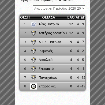
ΘΕΣΗ
ΟΜΑΔΑ
ΒΑΘ
ΑΓ
ΔΓ
Αίας Πατρών
1
12
4
9
Αστέρας Λεοντίου
2
12
4
9
Α.Ε.Κ. Πατρών
3
9
4
7
Ρωμανός
4
6
4
2
Βασιλικό
5
4
4
5
Σκεπαστό
6
4
4
-1
Παναχαϊκός
7
0
4
-12
Σπάρτακος
8
0
4
-19