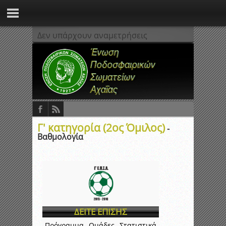
Δεν υπάρχουν αναμετρήσεις
Γ' κατηγορία (2ος Όμιλος)
-
Βαθμολογία
ΔΕΙΤΕ ΕΠΙΣΗΣ
Πρόγραμμα
Ομάδες
Στατιστικά