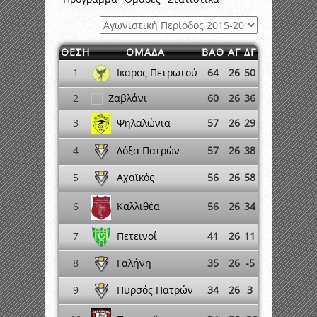
ΘΕΣΗ
ΟΜΑΔΑ
ΒΑΘ
ΑΓ
ΔΓ
Ικαρος Πετρωτού
1
64
26
50
2
Ζαβλάνι
60
26
36
Ψηλαλώνια
3
57
26
29
Δόξα Πατρών
4
57
26
38
Αχαϊκός
5
56
26
58
6
56
26
34
Καλλιθέα
Πετεινοί
7
41
26
11
Γαλήνη
8
35
26
-5
Πυρσός Πατρών
9
34
26
3