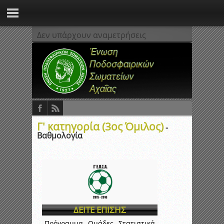
Δεν υπάρχουν αναμετρήσεις
Γ' κατηγορία (3ος Όμιλος)
-
Βαθμολογία
ΔΕΙΤΕ ΕΠΙΣΗΣ
Πρόγραμμα
Ομάδες
Στατιστικά