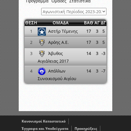
Πρόγραμμα
Ομάδες
Στατιστικά
ΘΕΣΗ
ΟΜΑΔΑ
ΒΑΘ
ΑΓ
ΔΓ
Αστήρ Τέμενης
1
17
3
5
Αρόης Α.Ε.
2
17
3
5
Άβυθος
3
14
3
-3
Αιγιάλειας 2017
Απόλλων
4
14
3
-7
Συνοικισμού Αιγίου
Κανονισμοί Καταστατικό
Έγγραφα και Υποδείγματα
Προκηρύξεις