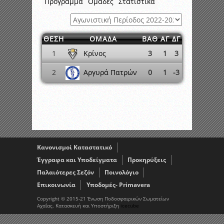
Πρόγραμμα
Ομάδες
Στατιστικά
ΘΕΣΗ
ΟΜΑΔΑ
ΒΑΘ
ΑΓ
ΔΓ
Κρίνος
1
3
1
3
Αργυρά Πατρών
2
0
1
-3
Κανονισμοί Καταστατικό
Έγγραφα και Υποδείγματα
Προκηρύξεις
Παλαιότερες Σεζόν
Ποινολόγιο
Επικοινωνία
Υποδομές- Primavera
Copyright © 2015-21 Ένωση Ποδοσφαιρικών Σωματείων
Αχαΐας. Κατασκευή και Υποστήριξη
icecube