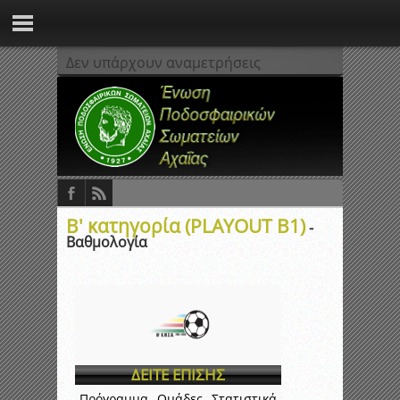
Δεν υπάρχουν αναμετρήσεις
Β' κατηγορία (PLAYOUT B1)
-
Βαθμολογία
ΔΕΙΤΕ ΕΠΙΣΗΣ
Πρόγραμμα
Ομάδες
Στατιστικά