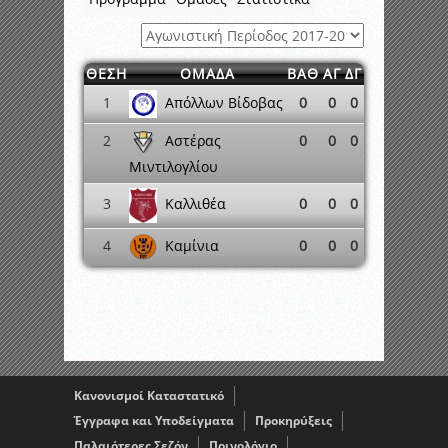
ΘΕΣΗ
ΟΜΑΔΑ
ΒΑΘ
ΑΓ
ΔΓ
Απόλλων Βίδοβας
1
0
0
0
Αστέρας
2
0
0
0
Μιντιλογλίου
3
0
0
0
Καλλιθέα
Καμίνια
4
0
0
0
Κανονισμοί Καταστατικό
Έγγραφα και Υποδείγματα
Προκηρύξεις
Παλαιότερες Σεζόν
Ποινολόγιο