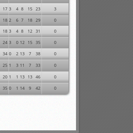
17
3
4
8
15
23
3
18
2
6
7
18
29
0
18
3
4
8
12
31
0
24
3
0
12
15
35
0
34
0
2
13
7
38
0
25
1
3
11
7
33
0
20
1
1
13
13
46
0
35
0
1
14
9
42
0