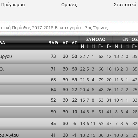
ξετάσεων Σεμιναρίου προεπιλογής Διαιτητών και Παρατηρητών ΕΠΣΑ αγω
Πρόγραμμα
Ομάδες
Στατιστικά
 όμιλο
ν και Κυπέλλου 2015-2016
ΣΥΝΟΛΟ
ΕΝΤΟΣ
ΔΑ
ΒΑΘ
ΑΓ
ΔΓ
Ν
Ι
Η
Γ+
Γ-
Ν
Ι
Η
Γ+
υργου
73
30
50
22
7
1
62
12
13
2
0
35
Ο.
71
30
50
22
5
3
66
16
13
2
0
35
68
30
59
21
5
4
79
20
11
3
1
42
64
30
22
20
4
6
48
26
11
2
2
25
52
30
22
15
7
8
53
31
10
4
1
33
50
30
10
14
8
8
51
41
8
3
4
28
45
30
6
13
6
11
53
47
7
3
5
32
ού Αιγίου
41
30
-1
13
2
15
36
37
10
0
5
21