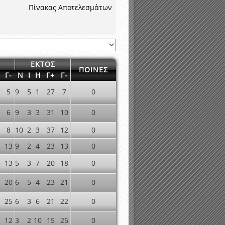
νιστικής περιόδου 2015-2016
Πίνακας Αποτελεσμάτων
ΕΚΤΟΣ
ΠΟΙΝΕΣ
Γ-
Ν
Ι
Η
Γ+
Γ-
5
9
5
1
27
7
0
6
9
3
3
31
10
0
8
10
2
3
37
12
0
13
9
2
4
23
13
0
13
5
3
7
20
18
0
20
6
5
4
23
21
0
25
6
3
6
21
22
0
12
3
2
10
15
25
0