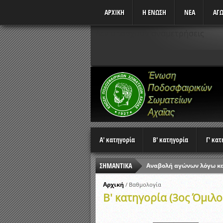
ΑΡΧΙΚΗ
Η ΕΝΩΣΗ
ΝΕΑ
ΑΓΩ
Δεν υπάρχουν αναμετρήσεις
Α' κατηγορία
Β' κατηγορία
Γ' κα
ΣΗΜΑΝΤΙΚΑ
Αναβολή αγώνων λόγω κ
Ώρες έναρξης αγώνων Π
Αρχική
/
Βαθμολογία
Β' κατηγορία (3ος Όμιλο
Αποτελέσματα επαναληπτ
Κλήρωση Β’ Φάσης Κυπέλ