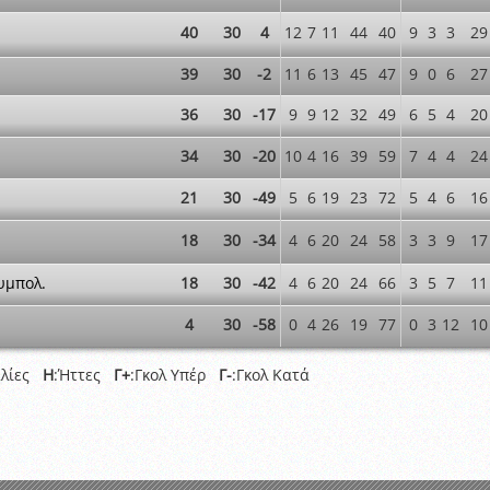
40
30
4
12
7
11
44
40
9
3
3
29
39
30
-2
11
6
13
45
47
9
0
6
27
36
30
-17
9
9
12
32
49
6
5
4
20
34
30
-20
10
4
16
39
59
7
4
4
24
21
30
-49
5
6
19
23
72
5
4
6
16
18
30
-34
4
6
20
24
58
3
3
9
17
υμπολ.
18
30
-42
4
6
20
24
66
3
5
7
11
4
30
-58
0
4
26
19
77
0
3
12
10
αλίες
Η
:Ήττες
Γ+
:Γκολ Υπέρ
Γ-
:Γκολ Κατά