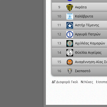
9
Ακράτα
10
Καλάβρυτα
Αστήρ Τέμενης
11
Αργυρά Πατρών
12
Αχιλλέας Καμαρών
13
Θύελλα Αιγείρας
14
Αναγέννηση-Αίας Σ
15
Σκεπαστό
16
ΔΓ
:Διαφορά Γκολ
Ν
:Νίκες
Ι
:Ισοπ