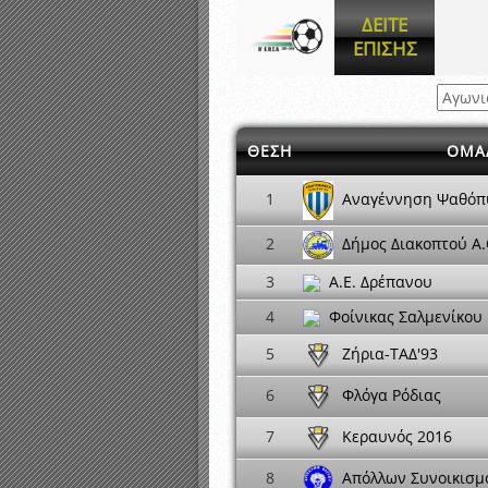
Αποτελέσματα γραπτών ε
ΔΕΙΤΕ
Καταρτισμός ομάδων ανα
ΕΠΙΣΗΣ
Κληρώσεις Πρωταθλημάτω
ΘΕΣΗ
ΟΜΑ
Αναγέννηση Ψαθόπ
1
Δήμος Διακοπτού Α.
2
3
A.E. Δρέπανου
4
Φοίνικας Σαλμενίκου
Ζήρια-ΤΑΔ'93
5
Φλόγα Ρόδιας
6
Κεραυνός 2016
7
Απόλλων Συνοικισμ
8