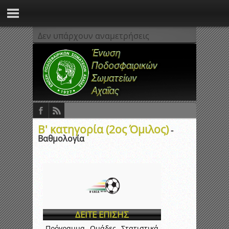
Δεν υπάρχουν αναμετρήσεις
Β' κατηγορία (2ος Όμιλος)
-
Βαθμολογία
ΔΕΙΤΕ ΕΠΙΣΗΣ
Πρόγραμμα
Ομάδες
Στατιστικά