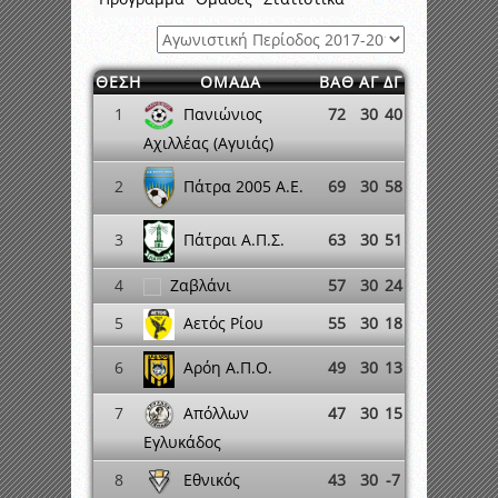
ΘΕΣΗ
ΟΜΑΔΑ
ΒΑΘ
ΑΓ
ΔΓ
Πανιώνιος
1
72
30
40
Αχιλλέας (Αγυιάς)
Πάτρα 2005 A.E.
2
69
30
58
Πάτραι Α.Π.Σ.
3
63
30
51
4
Ζαβλάνι
57
30
24
Αετός Ρίου
5
55
30
18
6
49
30
13
Αρόη Α.Π.Ο.
Απόλλων
7
47
30
15
Εγλυκάδος
Εθνικός
8
43
30
-7