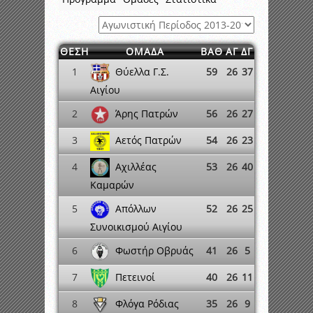
ΘΕΣΗ
ΟΜΑΔΑ
ΒΑΘ
ΑΓ
ΔΓ
Θύελλα Γ.Σ.
1
59
26
37
Αιγίου
Άρης Πατρών
2
56
26
27
Αετός Πατρών
3
54
26
23
Αχιλλέας
4
53
26
40
Καμαρών
Απόλλων
5
52
26
25
Συνοικισμού Αιγίου
Φωστήρ Οβρυάς
6
41
26
5
Πετεινοί
7
40
26
11
Φλόγα Ρόδιας
8
35
26
9