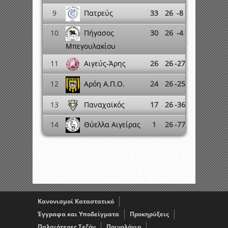
Πατρεύς
9
33
26
-8
Πήγασος
10
30
26
-4
Μπεγουλακίου
Αιγεύς-Άρης
11
26
26
-27
12
24
26
-25
Αρόη Α.Π.Ο.
Παναχαϊκός
13
17
26
-36
Θύελλα Αιγείρας
14
1
26
-77
Κανονισμοί Καταστατικό
Έγγραφα και Υποδείγματα
Προκηρύξεις
Παλαιότερες Σεζόν
Ποινολόγιο