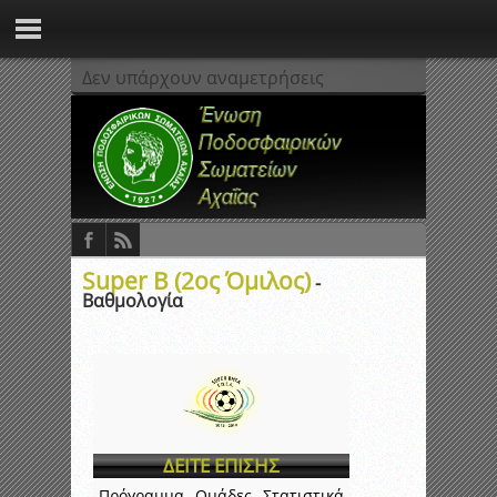
Δεν υπάρχουν αναμετρήσεις
Super B (2ος Όμιλος)
-
Βαθμολογία
ΔΕΙΤΕ ΕΠΙΣΗΣ
Πρόγραμμα
Ομάδες
Στατιστικά