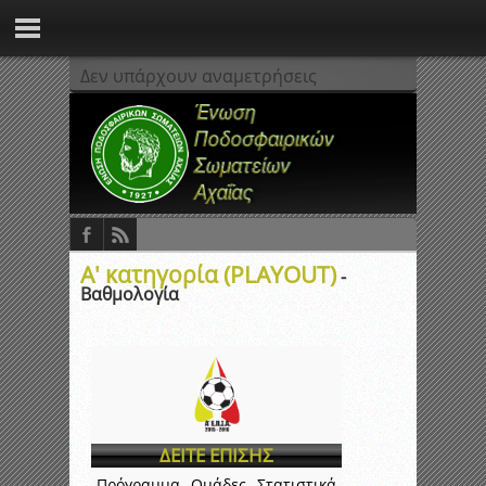
Δεν υπάρχουν αναμετρήσεις
Α' κατηγορία (PLAYOUT)
-
Βαθμολογία
ΔΕΙΤΕ ΕΠΙΣΗΣ
Πρόγραμμα
Ομάδες
Στατιστικά