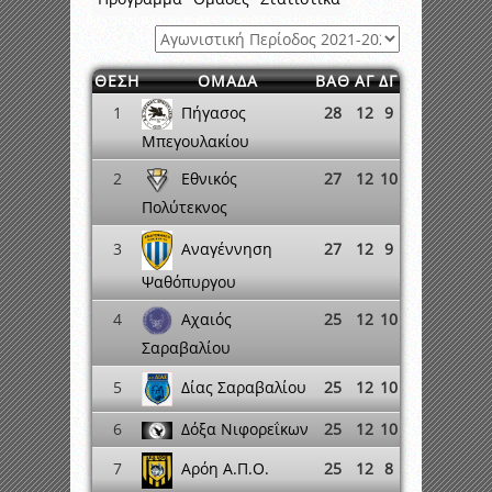
ΘΕΣΗ
ΟΜΑΔΑ
ΒΑΘ
ΑΓ
ΔΓ
Πήγασος
1
28
12
9
Μπεγουλακίου
Εθνικός
2
27
12
10
Πολύτεκνος
Αναγέννηση
3
27
12
9
Ψαθόπυργου
Αχαιός
4
25
12
10
Σαραβαλίου
Δίας Σαραβαλίου
5
25
12
10
6
Δόξα Νιφορεΐκων
25
12
10
7
25
12
8
Αρόη Α.Π.Ο.