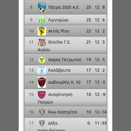
Πάτρα 2005 A.E.
8
25
12
8
Λιμνοχώρι
9
25
12
6
Αετός Ρίου
10
22
12
2
Θύελλα Γ.Σ.
11
21
12
5
Αιγίου
Ικαρος Πετρωτού
12
19
12
5
13
17
12
2
Καλάβρυτα
Δαβουρλής K. 92
14
17
12
-5
Αναγέννηση
15
10
12
-9
Πατρών
Άνω Καστρίτσι
16
10
12
-14
Δόξα
17
0
11
-33
Χαλανδρίτσας