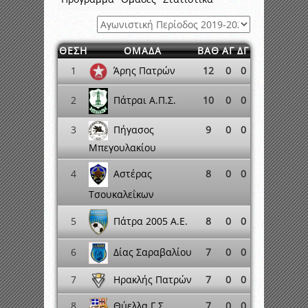
ΘΕΣΗ
ΟΜΑΔΑ
ΒΑΘ
ΑΓ
ΔΓ
Άρης Πατρών
1
12
0
0
Πάτραι Α.Π.Σ.
2
10
0
0
Πήγασος
3
9
0
0
Μπεγουλακίου
Αστέρας
4
8
0
0
Τσουκαλεΐκων
Πάτρα 2005 A.E.
5
8
0
0
Δίας Σαραβαλίου
6
7
0
0
Ηρακλής Πατρών
7
7
0
0
Θύελλα Γ.Σ.
8
7
0
0