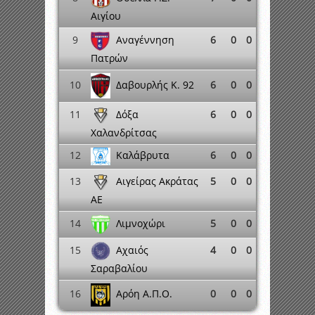
Αιγίου
Αναγέννηση
9
6
0
0
Πατρών
Δαβουρλής K. 92
10
6
0
0
Δόξα
11
6
0
0
Χαλανδρίτσας
12
6
0
0
Καλάβρυτα
Αιγείρας Ακράτας
13
5
0
0
ΑΕ
Λιμνοχώρι
14
5
0
0
Αχαιός
15
4
0
0
Σαραβαλίου
16
0
0
0
Αρόη Α.Π.Ο.