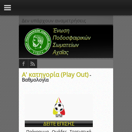
Δεν υπάρχουν αναμετρήσεις
Α' κατηγορία (Play Out)
-
Βαθμολογία
ΔΕΙΤΕ ΕΠΙΣΗΣ
Πρόγραμμα
Ομάδες
Στατιστικά