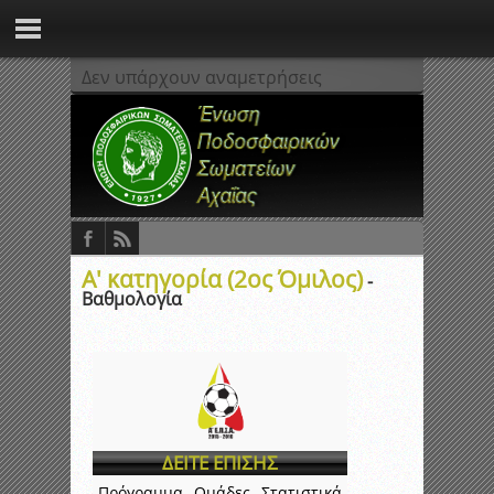
Δεν υπάρχουν αναμετρήσεις
Α' κατηγορία (2ος Όμιλος)
-
Βαθμολογία
ΔΕΙΤΕ ΕΠΙΣΗΣ
Πρόγραμμα
Ομάδες
Στατιστικά