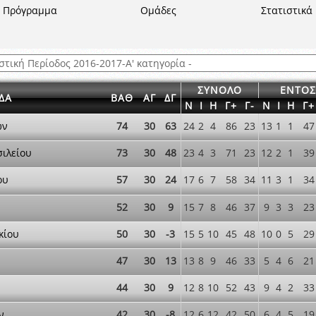
ξετάσεων Σεμιναρίου προεπιλογής Διαιτητών και Παρατηρητών ΕΠΣΑ αγω
Πρόγραμμα
Ομάδες
Στατιστικά
 όμιλο
ν και Κυπέλλου 2015-2016
ΣΥΝΟΛΟ
ΕΝΤΟΣ
ΔΑ
ΒΑΘ
ΑΓ
ΔΓ
Ν
Ι
Η
Γ+
Γ-
Ν
Ι
Η
Γ+
ων
74
30
63
24
2
4
86
23
13
1
1
47
σιλείου
73
30
48
23
4
3
71
23
12
2
1
39
57
30
24
17
6
7
58
34
11
3
1
34
ου
52
30
9
15
7
8
46
37
9
3
3
23
κίου
50
30
-3
15
5
10
45
48
10
0
5
29
47
30
13
13
8
9
46
33
5
4
6
21
44
30
9
12
8
10
52
43
9
4
2
33
ν
42
30
-8
12
6
12
42
50
6
4
5
19