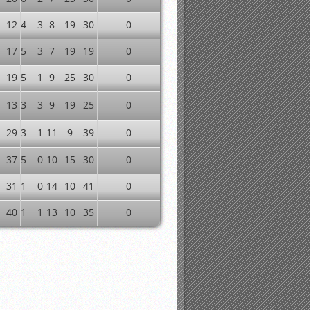
12
4
3
8
19
30
0
17
5
3
7
19
19
0
19
5
1
9
25
30
0
13
3
3
9
19
25
0
29
3
1
11
9
39
0
37
5
0
10
15
30
0
31
1
0
14
10
41
0
40
1
1
13
10
35
0