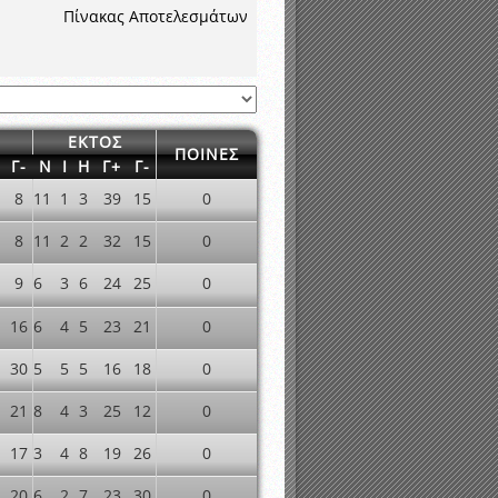
νιστικής περιόδου 2015-2016
Πίνακας Αποτελεσμάτων
ΕΚΤΟΣ
ΠΟΙΝΕΣ
Γ-
Ν
Ι
Η
Γ+
Γ-
8
11
1
3
39
15
0
8
11
2
2
32
15
0
9
6
3
6
24
25
0
16
6
4
5
23
21
0
30
5
5
5
16
18
0
21
8
4
3
25
12
0
17
3
4
8
19
26
0
20
6
2
7
23
30
0