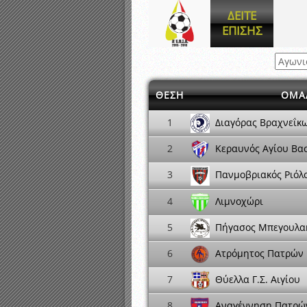
Αποτελέσματα γραπτών ε
ΔΕΙΤΕ
Καταρτισμός ομάδων ανα
ΕΠΙΣΗΣ
Κληρώσεις Πρωταθλημάτω
ΘΕΣΗ
ΟΜΑ
Διαγόρας Βραχνεΐκ
1
Κεραυνός Αγίου Βα
2
3
Πανμοβριακός Ριόλ
Λιμνοχώρι
4
Πήγασος Μπεγουλα
5
Ατρόμητος Πατρών
6
Θύελλα Γ.Σ. Αιγίου
7
Αναγέννηση Πατρώ
8