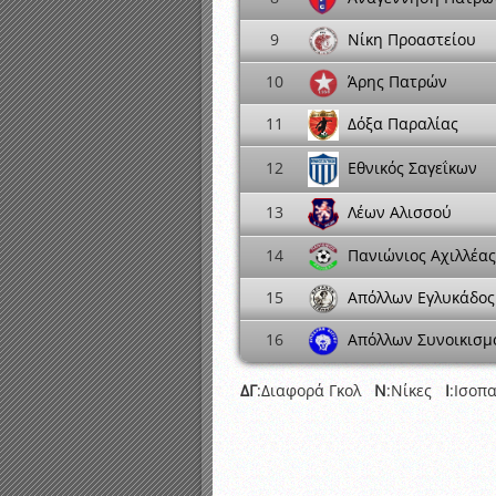
Νίκη Προαστείου
9
Άρης Πατρών
10
Δόξα Παραλίας
11
Εθνικός Σαγεΐκων
12
13
Λέων Αλισσού
Πανιώνιος Αχιλλέας
14
Απόλλων Εγλυκάδος
15
Απόλλων Συνοικισμ
16
ΔΓ
:Διαφορά Γκολ
Ν
:Νίκες
Ι
:Ισοπ