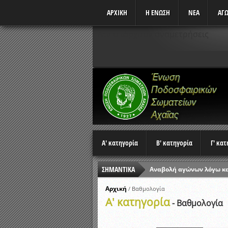
ΑΡΧΙΚΗ
Η ΕΝΩΣΗ
ΝΕΑ
ΑΓΩ
Δεν υπάρχουν αναμετρήσεις
Α' κατηγορία
Β' κατηγορία
Γ' κα
ΣΗΜΑΝΤΙΚΑ
Αναβολή αγώνων λόγω κ
Ώρες έναρξης αγώνων Π
Αρχική
/
Βαθμολογία
Α' κατηγορία
Αποτελέσματα επαναληπτ
- Βαθμολογία
Κλήρωση Β’ Φάσης Κυπέλ