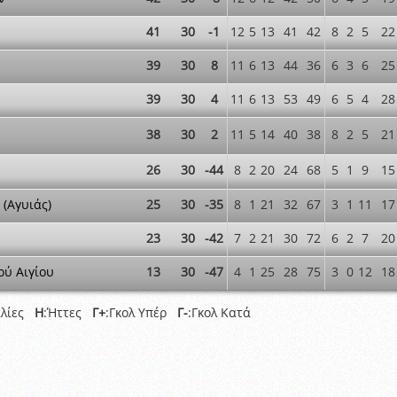
41
30
-1
12
5
13
41
42
8
2
5
22
39
30
8
11
6
13
44
36
6
3
6
25
39
30
4
11
6
13
53
49
6
5
4
28
38
30
2
11
5
14
40
38
8
2
5
21
26
30
-44
8
2
20
24
68
5
1
9
15
 (Αγυιάς)
25
30
-35
8
1
21
32
67
3
1
11
17
23
30
-42
7
2
21
30
72
6
2
7
20
ού Αιγίου
13
30
-47
4
1
25
28
75
3
0
12
18
αλίες
Η
:Ήττες
Γ+
:Γκολ Υπέρ
Γ-
:Γκολ Κατά