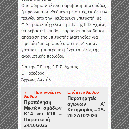
Οποιαδήποτε τέτοια παράβαση από ομάδες
ή πρόσωπα συνδεόμενα με αυτές, εκτός των
ποινών από την Πειθαρχική Επιτροπή (με
Φ.Α. ή αυτεπάγγελτα), η Ε.Ε. της ΕΠΣ Αχαΐας
θα σεβαστεί και θα εφαρμόσει οποιαδήποτε
απόφαση της Επιτροπής Διαιτησίας για
τιμωρία “μη ορισμού διαιτητών” και αν
χρειαστεί (υποτροπή) μέχρι το τέλος της
αγωνιστικής περιόδου.
Για την Ε.Ε. της Ε.Π.Σ. Αχαΐας
Ο Πρόεδρος
Άγγελος Δανιήλ
← Προηγούμενο
Επόμενο Άρθρο →
Άρθρο
Παρατηρητές
Προπόνηση
αγώνων Α’
Μικτών ομάδων
Κατηγορίας – 25-
Κ14 και Κ16 –
26-27/10/2026
Παρασκευή
24/10/2025