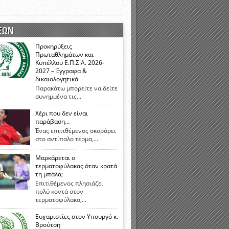
νιστικής περιόδου 2015-2016
ΕΩΝ
Προκηρύξεις
Πρωταθλημάτων και
Κυπέλλου Ε.Π.Σ.Α. 2026-
2027 – Έγγραφα &
δικαιολογητικά
Παρακάτω μπορείτε να δείτε
συνημμένα τις...
Χέρι που δεν είναι
παράβαση…
Ένας επιτιθέμενος σκοράρει
στο αντίπαλο τέρμα,...
Μαρκάρεται ο
τερματοφύλακας όταν κρατά
τη μπάλα;
Επιτιθέμενος πλησιάζει
πολύ κοντά στον
τερματοφύλακα,...
Ευχαριστίες στον Υπουργό κ.
Βρούτση