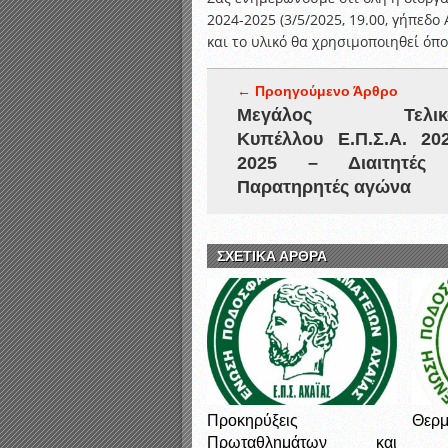
2024-2025 (3/5/2025, 19.00, γήπεδο
και το υλικό θα χρησιμοποιηθεί όπο
← Προηγούμενο Άρθρο
Μεγάλος Τελικ
Κυπέλλου Ε.Π.Σ.Α. 202
2025 – Διαιτητές
Παρατηρητές αγώνα
ΣΧΕΤΙΚΑ ΑΡΘΡΑ
Προκηρύξεις
Θερμ
Πρωταθλημάτων και