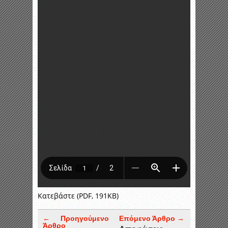
Κατεβάστε (PDF, 191KB)
← Προηγούμενο
Επόμενο Άρθρο →
Άρθρο