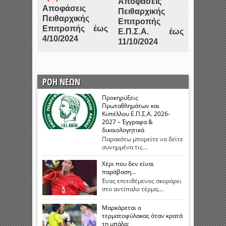
Αποφάσεις
Αποφάσεις
Πειθαρχικής
Πειθαρχικής
Επιτροπής
Επιτροπής έως
Ε.Π.Σ.Α. έως
4/10/2024
11/10/2024
ΡΟΗ ΝΕΩΝ
Προκηρύξεις
Πρωταθλημάτων και
Κυπέλλου Ε.Π.Σ.Α. 2026-
2027 – Έγγραφα &
δικαιολογητικά
Παρακάτω μπορείτε να δείτε
συνημμένα τις...
Χέρι που δεν είναι
παράβαση…
Ένας επιτιθέμενος σκοράρει
στο αντίπαλο τέρμα,...
Μαρκάρεται ο
τερματοφύλακας όταν κρατά
τη μπάλα;