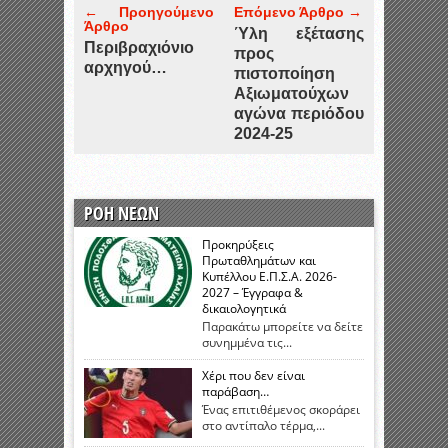
← Προηγούμενο
Επόμενο Άρθρο →
Άρθρο
Ύλη εξέτασης
Περιβραχιόνιο
προς
αρχηγού…
πιστοποίηση
Αξιωματούχων
αγώνα περιόδου
2024-25
ΡΟΗ ΝΕΩΝ
Προκηρύξεις
Πρωταθλημάτων και
Κυπέλλου Ε.Π.Σ.Α. 2026-
2027 – Έγγραφα &
δικαιολογητικά
Παρακάτω μπορείτε να δείτε
συνημμένα τις...
Χέρι που δεν είναι
παράβαση…
Ένας επιτιθέμενος σκοράρει
στο αντίπαλο τέρμα,...