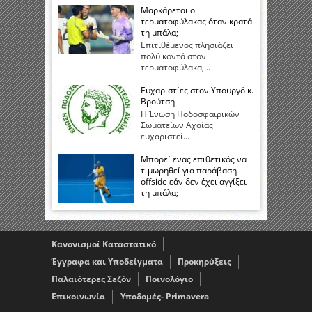
Μαρκάρεται ο
τερματοφύλακας όταν κρατά
τη μπάλα;
Επιτιθέμενος πλησιάζει
πολύ κοντά στον
τερματοφύλακα,...
Ευχαριστίες στον Υπουργό κ.
Βρούτση
Η Ένωση Ποδοσφαιρικών
Σωματείων Αχαΐας
ευχαριστεί...
Μπορεί ένας επιθετικός να
τιμωρηθεί για παράβαση
offside εάν δεν έχει αγγίξει
τη μπάλα;
Κανονισμοί Καταστατικό
Έγγραφα και Υποδείγματα
Προκηρύξεις
Παλαιότερες Σεζόν
Ποινολόγιο
Επικοινωνία
Υποδομές- Primavera