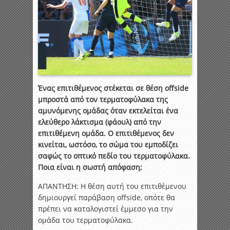
Ένας επιτιθέμενος στέκεται σε θέση offside
μπροστά από τον τερματοφύλακα της
αμυνόμενης ομάδας όταν εκτελείται ένα
ελεύθερο λάκτισμα (φάουλ) από την
επιτιθέμενη ομάδα. Ο επιτιθέμενος δεν
κινείται, ωστόσο, το σώμα του εμποδίζει
σαφώς το οπτικό πεδίο του τερματοφύλακα.
Ποια είναι η σωστή απόφαση;
ΑΠΑΝΤΗΣΗ: Η θέση αυτή του επιτιθέμενου
δημιουργεί παράβαση offside, οπότε θα
πρέπει να καταλογιστεί έμμεσο για την
ομάδα του τερματοφύλακα.