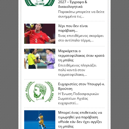
2027 – Έγγραφα &
δικαιολογητικά
Παρακάτω μπορείτε να δείτε
συνημμένα τις...
Χέρι που δεν είναι
παράβαση…
Ένας επιτιθέμενος σκοράρει
στο αντίπαλο τέρμα,...
Μαρκάρεται ο
τερματοφύλακας όταν κρατά
τη μπάλα;
Επιτιθέμενος πλησιάζει
πολύ κοντά στον
τερματοφύλακα,...
Ευχαριστίες στον Υπουργό κ.
Βρούτση
Η Ένωση Ποδοσφαιρικών
Σωματείων Αχαΐας
ευχαριστεί...
Μπορεί ένας επιθετικός να
τιμωρηθεί για παράβαση
offside εάν δεν έχει αγγίξει
τη μπάλα;