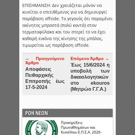
ΕΠΙΣΗΜΑΝΣΗ: Δεν χρειάζεται μόνον να
κινείται ο επιτιθέμενος για να δημιουργεί
παράβαση offside. Το γεγονός ότι παραμένει
ακίνητος μπροστά (πολύ κοντά) στον
τερματοφύλακα και του στερεί το να έχει
καθαρή εικόνα της κίνησης της μπάλας,
τιμωρείται ως παράβαση offside.
← Προηγούμενο
Επόμενο Άρθρο →
Άρθρο
Έως 15/6/2024 η
Αποφάσεις
υποβολή των
Πειθαρχικής
δικαιολογητικών
Επιτροπής έως
στο ekouros
17-5-2024
(Μητρώο Γ.Γ.Α.)
ΡΟΗ ΝΕΩΝ
Προκηρύξεις
Πρωταθλημάτων και
Κυπέλλου Ε.Π.Σ.Α. 2026-