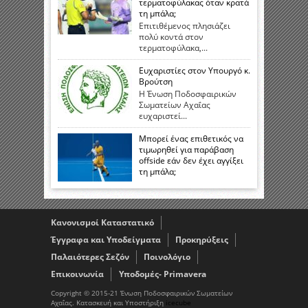
τερματοφύλακας όταν κρατά
τη μπάλα;
Επιτιθέμενος πλησιάζει
πολύ κοντά στον
τερματοφύλακα,...
Ευχαριστίες στον Υπουργό κ.
Βρούτση
Η Ένωση Ποδοσφαιρικών
Σωματείων Αχαΐας
ευχαριστεί...
Μπορεί ένας επιθετικός να
τιμωρηθεί για παράβαση
offside εάν δεν έχει αγγίξει
τη μπάλα;
Κανονισμοί Καταστατικό
Έγγραφα και Υποδείγματα
Προκηρύξεις
Παλαιότερες Σεζόν
Ποινολόγιο
Επικοινωνία
Υποδομές- Primavera
Copyright © 2015-21 Ένωση Ποδοσφαιρικών Σωματείων
Αχαΐας. Κατασκευή και Υποστήριξη
icecube