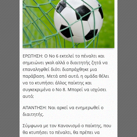
ΕΡΩΤΗΣΗ: Ο Νο 6 εκτελεί το πέναλτι και
σημειώνει γκολ αλλά ο διαιτητής ζητά να
επαναληφθεί διότι διαπράχθηκε μια
παράβαση. Μετά από αυτό, η ομάδα θέλει
να το κτυπήσει άλλος παίκτης και
συγκεκριμένα ο Νο 8. Μπορεί να ισχύσει
αυτό;
ΑΠΑΝΤΗΣΗ: Ναι αρκεί να ενημερωθεί ο
διαιτητής.
Σύμφωνα με τον Κανονισμό ο παίκτης, που
θα κτυπήσει το πέναλτι, θα πρέπει να