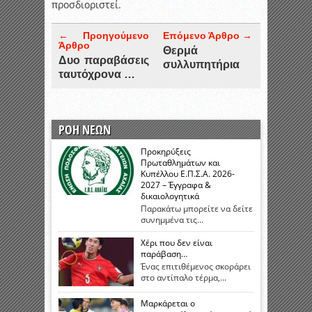
προσδιοριστεί.
← Προηγούμενο
Επόμενο Άρθρο →
Άρθρο
Θερμά
Δυο παραβάσεις
συλλυπητήρια
ταυτόχρονα …
ΡΟΗ ΝΕΩΝ
Προκηρύξεις
Πρωταθλημάτων και
Κυπέλλου Ε.Π.Σ.Α. 2026-
2027 – Έγγραφα &
δικαιολογητικά
Παρακάτω μπορείτε να δείτε
συνημμένα τις...
Χέρι που δεν είναι
παράβαση…
Ένας επιτιθέμενος σκοράρει
στο αντίπαλο τέρμα,...
Μαρκάρεται ο