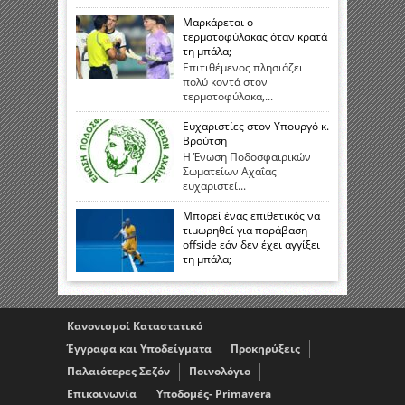
Μαρκάρεται ο
τερματοφύλακας όταν κρατά
τη μπάλα;
Επιτιθέμενος πλησιάζει
πολύ κοντά στον
τερματοφύλακα,...
Ευχαριστίες στον Υπουργό κ.
Βρούτση
Η Ένωση Ποδοσφαιρικών
Σωματείων Αχαΐας
ευχαριστεί...
Μπορεί ένας επιθετικός να
τιμωρηθεί για παράβαση
offside εάν δεν έχει αγγίξει
τη μπάλα;
Κανονισμοί Καταστατικό
Έγγραφα και Υποδείγματα
Προκηρύξεις
Παλαιότερες Σεζόν
Ποινολόγιο
Επικοινωνία
Υποδομές- Primavera