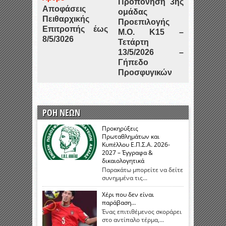
Προπόνηση 3ης
Αποφάσεις
ομάδας
Πειθαρχικής
Προεπιλογής
Επιτροπής έως
Μ.Ο. Κ15 –
8/5/3026
Τετάρτη
13/5/2026 –
Γήπεδο
Προσφυγικών
ΡΟΗ ΝΕΩΝ
Προκηρύξεις
Πρωταθλημάτων και
Κυπέλλου Ε.Π.Σ.Α. 2026-
2027 – Έγγραφα &
δικαιολογητικά
Παρακάτω μπορείτε να δείτε
συνημμένα τις...
Χέρι που δεν είναι
παράβαση…
Ένας επιτιθέμενος σκοράρει
στο αντίπαλο τέρμα,...