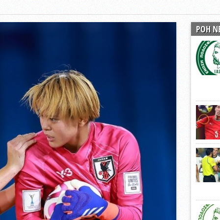
ξετάσεων Σεμιναρίου προεπιλογής Διαιτητών και Παρατηρητών ΕΠΣΑ αγω
 όμιλο
ΡΟΗ Ν
ν και Κυπέλλου 2015-2016