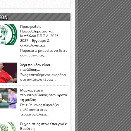
νιστικής περιόδου 2015-2016
ΕΩΝ
Προκηρύξεις
Πρωταθλημάτων και
Κυπέλλου Ε.Π.Σ.Α. 2026-
2027 – Έγγραφα &
δικαιολογητικά
Παρακάτω μπορείτε να δείτε
συνημμένα τις...
Χέρι που δεν είναι
παράβαση…
Ένας επιτιθέμενος σκοράρει
στο αντίπαλο τέρμα,...
Μαρκάρεται ο
τερματοφύλακας όταν κρατά
τη μπάλα;
Επιτιθέμενος πλησιάζει
πολύ κοντά στον
τερματοφύλακα,...
Ευχαριστίες στον Υπουργό κ.
Βρούτση