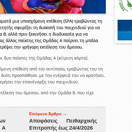
αματά μια υποσχόμενη επίθεση (SPA) τραβώντας τη
ιτητής σφυρίξει τη διακοπή του παιχνιδιού για να
 Β, αλλά πριν ξεκινήσει η διαδικασία για να
νας άλλος παίκτης της Ομάδας Α παίρνει τη μπάλα
οτρέψει την γρήγορη εκτέλεση του άμεσου.
 δυο παίκτες της Ομάδας Α [κίτρινη κάρτα].
όμενη επίθεση από τον αντίπαλο, τραβώντας του τη
 διότι προσπάθησε, με την ενέργειά του να κρατήσει,
τερήσει την επανέναρξη του παιχνιδιού.
εκτέλεση του άμεσου, από την Ομάδα Β, που είχε
Επόμενο Άρθρο →
ων
Αποφάσεις Πειθαρχικής
 Α
Επιτροπής έως 24/4/2026