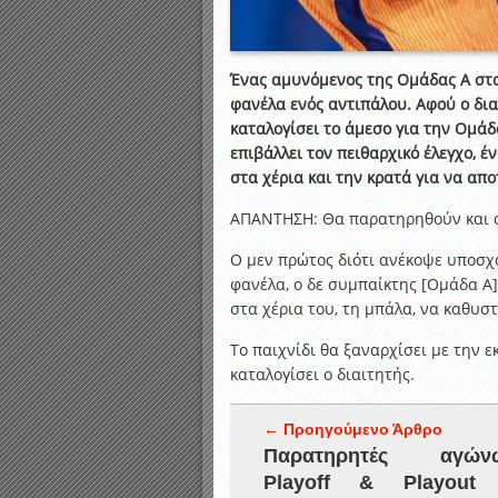
Ένας αμυνόμενος της Ομάδας Α στ
φανέλα ενός αντιπάλου. Αφού ο δια
καταλογίσει το άμεσο για την Ομάδα
επιβάλλει τον πειθαρχικό έλεγχο, έ
στα χέρια και την κρατά για να απ
ΑΠΑΝΤΗΣΗ: Θα παρατηρηθούν και οι
Ο μεν πρώτος διότι ανέκοψε υποσχ
φανέλα, ο δε συμπαίκτης [Ομάδα Α]
στα χέρια του, τη μπάλα, να καθυσ
Το παιχνίδι θα ξαναρχίσει με την 
καταλογίσει ο διαιτητής.
← Προηγούμενο Άρθρο
Παρατηρητές αγών
Playoff & Playout