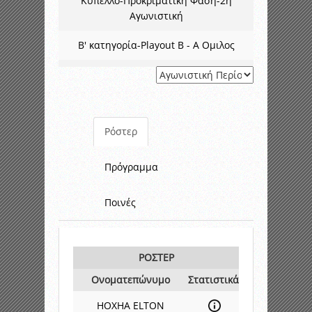
Κύπελλο-Προκριματική Φάση-2η
Αγωνιστική
Β' κατηγορία-Playout B - A Ομιλος
Ρόστερ
Πρόγραμμα
Ποινές
ΡΟΣΤΕΡ
Ονοματεπώνυμο
Στατιστικά
HOXHA ELTON