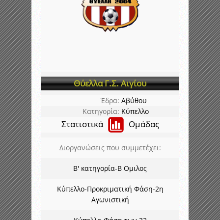
Θύελλα Γ.Σ. Αιγίου
Έδρα:
Αβύθου
Κατηγορία:
Κύπελλο
Στατιστικά
Ομάδας
Διοργανώσεις που συμμετέχει:
Β' κατηγορία-Β Ομιλος
Κύπελλο-Προκριματική Φάση-2η
Αγωνιστική