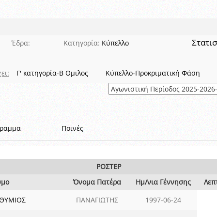
 όμιλο
ν και Κυπέλλου 2015-2016
αιρικών συνθηκών
Στατισ
Έδρα:
Κατηγορία:
Κύπελλο
ει:
Γ' κατηγορία-Β Ομιλος
Κύπελλο-Προκριματική Φάση
γραμμα
Ποινές
ΡΟΣΤΕΡ
υμο
Όνομα Πατέρα
Ημ/νια Γέννησης
Λεπ
ΥΘΥΜΙΟΣ
ΠΑΝΑΓΙΩΤΗΣ
1997-06-24