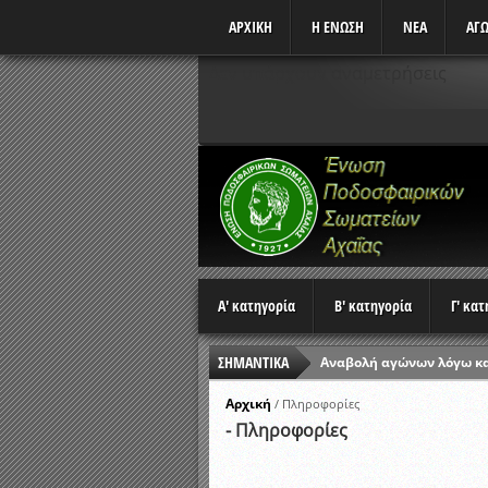
ΑΡΧΙΚΗ
Η ΕΝΩΣΗ
ΝΕΑ
ΑΓΩ
Δεν υπάρχουν αναμετρήσεις
Α' κατηγορία
Β' κατηγορία
Γ' κα
ΣΗΜΑΝΤΙΚΑ
Ώρες έναρξης αγώνων Π
Αποτελέσματα επαναληπτ
Αρχική
/
Πληροφορίες
- Πληροφορίες
Κλήρωση Β’ Φάσης Κυπέλ
Αποτελέσματα γραπτών ε