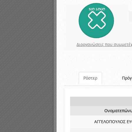
Καταρτισμός ομάδων ανα
Κληρώσεις Πρωταθλημάτω
Αναβολή αγώνων λόγω κ
Διοργανώσεις που συμμετέχ
Ρόστερ
Πρό
Ονοματεπών
ΑΓΓΕΛΟΠΟΥΛΟΣ Ε