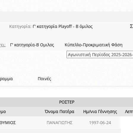
 όμιλο
ν και Κυπέλλου 2015-2016
αιρικών συνθηκών
Σ
Κατηγορία:
Γ' κατηγορία Playoff - B όμιλος
ει:
Γ' κατηγορία-Β Ομιλος
Κύπελλο-Προκριματική Φάση
γραμμα
Ποινές
ΡΟΣΤΕΡ
υμο
Όνομα Πατέρα
Ημ/νια Γέννησης
Λεπ
ΥΘΥΜΙΟΣ
ΠΑΝΑΓΙΩΤΗΣ
1997-06-24