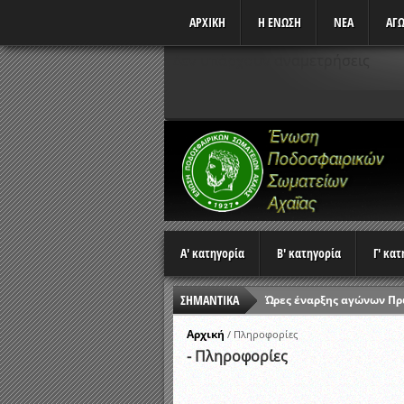
ΑΡΧΙΚΗ
Η ΕΝΩΣΗ
ΝΕΑ
ΑΓΩ
Δεν υπάρχουν αναμετρήσεις
Α' κατηγορία
Β' κατηγορία
Γ' κα
ΣΗΜΑΝΤΙΚΑ
Ώρες έναρξης αγώνων Π
Αποτελέσματα επαναληπτ
Αρχική
/
Πληροφορίες
- Πληροφορίες
Κλήρωση Β’ Φάσης Κυπέλ
Αποτελέσματα γραπτών ε