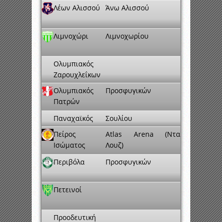
Λέων Αλισσού
Άνω Αλισσού
Λιμνοχώρι
Λιμνοχωρίου
Ολυμπιακός
Ζαρουχλεΐκων
Ολυμπιακός
Προσφυγικών
Πατρών
Παναχαϊκός
Σουλίου
Πείρος
Atlas Arena (Ντα
Ισώματος
Λουζ)
Περιβόλα
Προσφυγικών
Πετεινοί
Προοδευτική