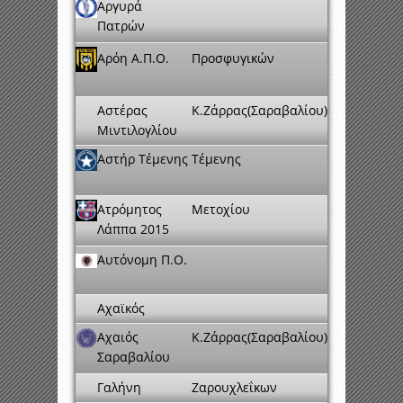
Αργυρά
Πατρών
Αρόη Α.Π.Ο.
Προσφυγικών
Αστέρας
Κ.Ζάρρας(Σαραβαλίου)
Μιντιλογλίου
Αστήρ Τέμενης
Τέμενης
Ατρόμητος
Μετοχίου
Λάππα 2015
Αυτόνομη Π.Ο.
Αχαϊκός
Αχαιός
Κ.Ζάρρας(Σαραβαλίου)
Σαραβαλίου
Γαλήνη
Ζαρουχλεΐκων