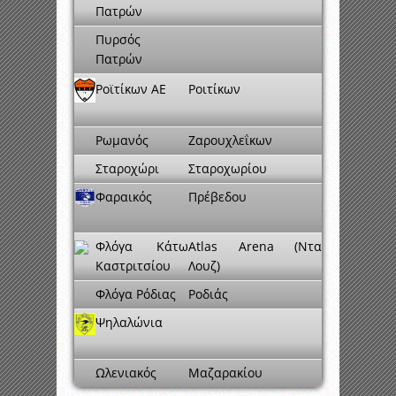
Πατρών
Πυρσός
Πατρών
Ροϊτίκων ΑΕ
Ροιτίκων
Ρωμανός
Ζαρουχλεΐκων
Σταροχώρι
Σταροχωρίου
Φαραικός
Πρέβεδου
Φλόγα Κάτω
Atlas Arena (Ντα
Καστριτσίου
Λουζ)
Φλόγα Ρόδιας
Ροδιάς
Ψηλαλώνια
Ωλενιακός
Μαζαρακίου