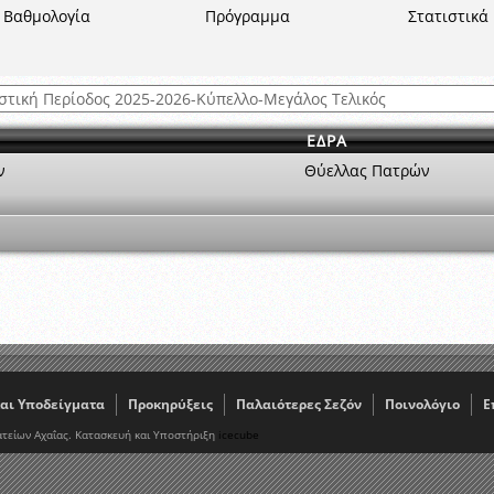
Βαθμολογία
Πρόγραμμα
Στατιστικά
 όμιλο
ν και Κυπέλλου 2015-2016
ΕΔΡΑ
ν
Θύελλας Πατρών
αι Υποδείγματα
Προκηρύξεις
Παλαιότερες Σεζόν
Ποινολόγιο
Ε
τείων Αχαΐας. Κατασκευή και Υποστήριξη
icecube