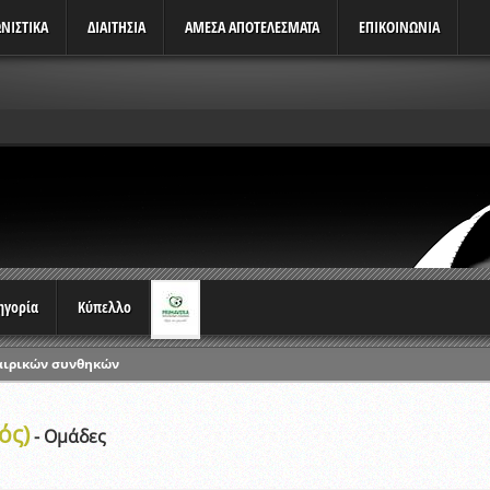
ΝΙΣΤΙΚΆ
ΔΙΑΙΤΗΣΙΑ
ΑΜΕΣΑ ΑΠΟΤΕΛΕΣΜΑΤΑ
ΕΠΙΚΟΙΝΩΝΙΑ
τηγορία
Κύπελλο
αιρικών συνθηκών
ρωταθλημάτων
ικών γραπτών εξετάσεων και αγωνιστικών δοκιμασιών διαιτητών και 
ός)
- Ομάδες
λου Ερασιτεχνών 2015-2016
ξετάσεων Σεμιναρίου προεπιλογής Διαιτητών και Παρατηρητών ΕΠΣΑ αγω