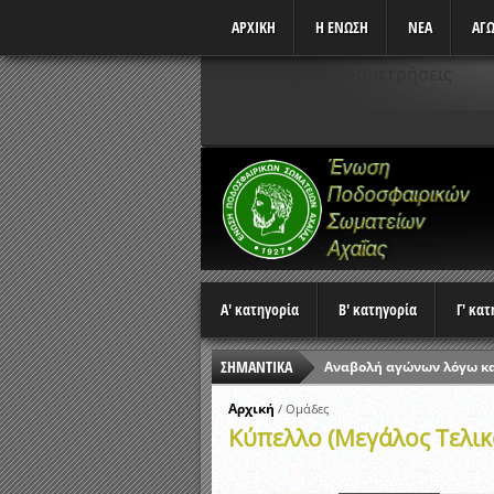
ΑΡΧΙΚΗ
Η ΕΝΩΣΗ
ΝΕΑ
ΑΓΩ
Δεν υπάρχουν αναμετρήσεις
Α' κατηγορία
Β' κατηγορία
Γ' κα
Αναβολή αγώνων λόγω κ
ΣΗΜΑΝΤΙΚΑ
Ώρες έναρξης αγώνων Π
Αρχική
/
Ομάδες
Αποτελέσματα επαναληπτ
Κύπελλο (Μεγάλος Τελικ
Κλήρωση Β’ Φάσης Κυπέλ
Αποτελέσματα γραπτών ε