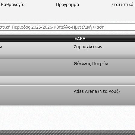
ξετάσεων Σεμιναρίου προεπιλογής Διαιτητών και Παρατηρητών ΕΠΣΑ αγω
Βαθμολογία
Πρόγραμμα
Στατιστικά
 όμιλο
ν και Κυπέλλου 2015-2016
ΕΔΡΑ
ν
Ζαρουχλεΐκων
Θύελλας Πατρών
Atlas Arena (Ντα Λουζ)