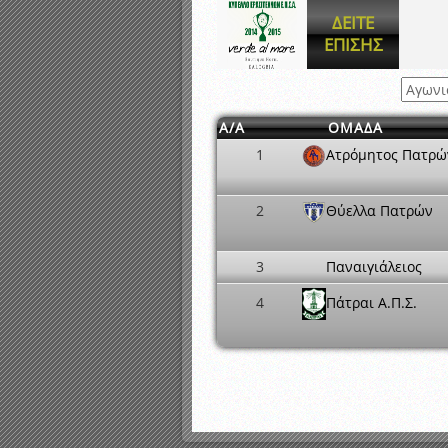
Αποτελέσματα γραπτών ε
ΔΕΙΤΕ
Καταρτισμός ομάδων ανα
ΕΠΙΣΗΣ
Κληρώσεις Πρωταθλημάτω
Α/Α
ΟΜΑΔΑ
1
Ατρόμητος Πατρώ
2
Θύελλα Πατρών
3
Παναιγιάλειος
4
Πάτραι Α.Π.Σ.