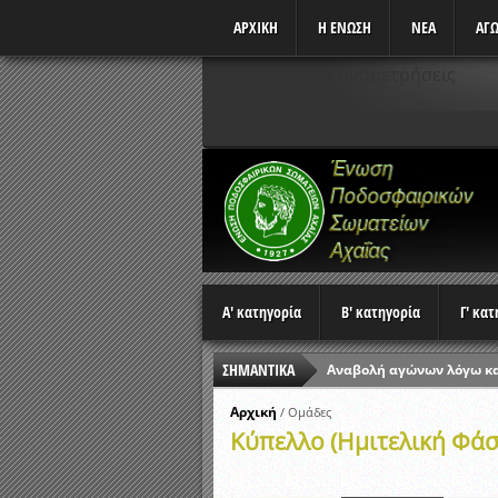
ΑΡΧΙΚΗ
Η ΕΝΩΣΗ
ΝΕΑ
ΑΓΩ
Δεν υπάρχουν αναμετρήσεις
Α' κατηγορία
Β' κατηγορία
Γ' κα
ΣΗΜΑΝΤΙΚΑ
Αναβολή αγώνων λόγω κ
Ώρες έναρξης αγώνων Π
Αρχική
/
Ομάδες
Κύπελλο (Ημιτελική Φάσ
Αποτελέσματα επαναληπτ
Κλήρωση Β’ Φάσης Κυπέλ