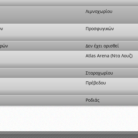
Λιμνοχωρίου
ών
Προσφυγικών
τρών
Δεν έχει ορισθεί
Atlas Arena (Ντα Λουζ)
Σταροχωρίου
Πρέβεδου
Ροδιάς