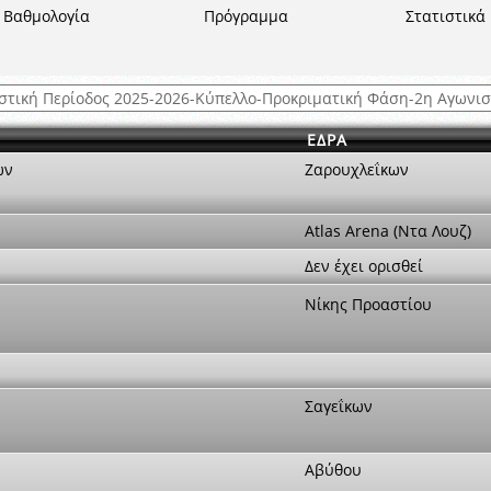
ξετάσεων Σεμιναρίου προεπιλογής Διαιτητών και Παρατηρητών ΕΠΣΑ αγω
Βαθμολογία
Πρόγραμμα
Στατιστικά
 όμιλο
ν και Κυπέλλου 2015-2016
ΕΔΡΑ
ών
Ζαρουχλεΐκων
Atlas Arena (Ντα Λουζ)
Δεν έχει ορισθεί
Νίκης Προαστίου
Σαγεΐκων
Αβύθου