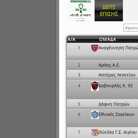
Αποτελέσματα γραπτών ε
ΔΕΙΤΕ
Καταρτισμός ομάδων ανα
ΕΠΙΣΗΣ
Κληρώσεις Πρωταθλημάτω
Α/Α
ΟΜΑΔΑ
1
Αναγέννηση Πατρ
2
Αρόης Α.Ε.
3
Αστέρας Λεοντίου
4
Δαβουρλής K. 92
5
Δάφνη Πατρών
6
Εθνικός Σαγεΐκων
7
Θύελλα Γ.Σ. Αιγίου