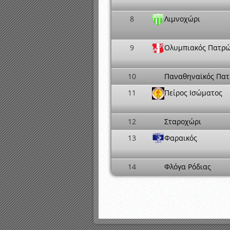
8
Λιμνοχώρι
9
Ολυμπιακός Πατρ
10
Παναθηναϊκός Πα
11
Πείρος Ισώματος
12
Σταροχώρι
13
Φαραικός
14
Φλόγα Ρόδιας