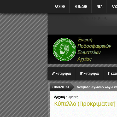
ΑΡΧΙΚΗ
Η ΕΝΩΣΗ
ΝΕΑ
ΑΓΩ
Δεν υπάρχουν αναμετρήσεις
Α' κατηγορία
Β' κατηγορία
Γ' κα
ΣΗΜΑΝΤΙΚΑ
Αναβολή αγώνων λόγω κ
Ώρες έναρξης αγώνων Π
Αρχική
/
Ομάδες
Κύπελλο (Προκριματική
Αποτελέσματα επαναληπτ
Κλήρωση Β’ Φάσης Κυπέλ