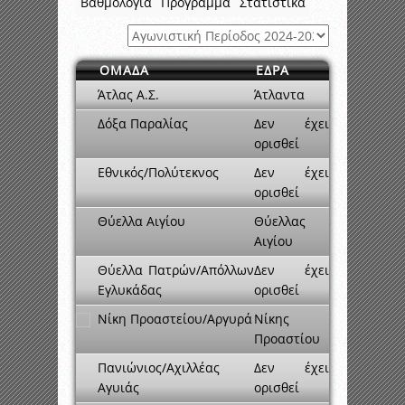
Βαθμολογία
Πρόγραμμα
Στατιστικά
ΟΜΑΔΑ
ΕΔΡΑ
Άτλας Α.Σ.
Άτλαντα
Δόξα Παραλίας
Δεν έχει
ορισθεί
Εθνικός/Πολύτεκνος
Δεν έχει
ορισθεί
Θύελλα Αιγίου
Θύελλας
Αιγίου
Θύελλα Πατρών/Απόλλων
Δεν έχει
Εγλυκάδας
ορισθεί
Νίκη Προαστείου/Αργυρά
Νίκης
Προαστίου
Πανιώνιος/Αχιλλέας
Δεν έχει
Αγυιάς
ορισθεί